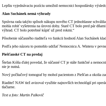
Lepšiu vyjednávaciu pozíciu umožnil nemocnici hospodársky výsledok.
Alan Suchánek nemá výhrady
Správna rada takýto spôsob nákupu nového CT jednohlasne schválila.
mohla robiť vyšetrenia na úrovni doby. Staré CT bolo pred pár dňami z
výhrad. CT bolo potrebné kúpiť už pred rokmi.“
Pôsobenie súčasného riaditeľa vo funkcii hodnotí Alan Suchánek klad
Podľa jeho názoru to pomohlo udržať Nemocnicu A. Wintera v pevnej
Piešťanské CT na predaj
Štefan Kóňa ďalej povedal, že súčasné CT je stále funkčné a nemocnic
nie je nutná.
Nový počítačový tomograf by mohol pacientom z Piešťan a okolia zač
Riaditeľ NAW tiež avizoval využitie najnovších technológií pri ope
tlačiarne.
Text a foto: Martin Palkovič