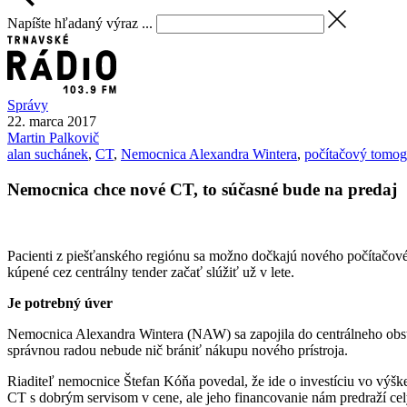
Napíšte hľadaný výraz ...
Správy
22. marca 2017
Martin
Palkovič
alan suchánek
,
CT
,
Nemocnica Alexandra Wintera
,
počítačový tomog
Nemocnica chce nové CT, to súčasné bude na predaj
Pacienti z piešťanského regiónu sa možno dočkajú nového počítačové
kúpené cez centrálny tender začať slúžiť už v lete.
Je potrebný úver
Nemocnica Alexandra Wintera (NAW) sa zapojila do centrálneho obstar
správnou radou nebude nič brániť nákupu nového prístroja.
Riaditeľ nemocnice Štefan Kóňa povedal, že ide o investíciu vo výšk
CT s dobrým servisom v cene, ale jeho financovanie nám predraží ce