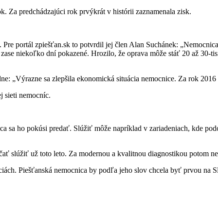
 Za predchádzajúci rok prvýkrát v histórii zaznamenala zisk.
 Pre portál zpiešťan.sk to potvrdil jej člen Alan Suchánek: „Nemocni
ase niekoľko dní pokazené. Hrozilo, že oprava môže stáť 20 až 30-tisíc
ne: „Výrazne sa zlepšila ekonomická situácia nemocnice. Za rok 2016 s
 sieti nemocníc.
a sa ho pokúsi predať. Slúžiť môže napríklad v zariadeniach, kde podo
ať slúžiť už toto leto. Za modernou a kvalitnou diagnostikou potom n
ráciách. Piešťanská nemocnica by podľa jeho slov chcela byť prvou n