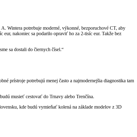
ca A. Wintera potrebuje moderné, výkonné, bezporuchové CT, aby
 eur, nakoniec sa podarilo opraviť ho za 2-tisíc eur. Takže bez
me sa dostali do čiernych čísel.“
bné prístroje potrebujú menej často a najmodernejšia diagnostika tam
ebudú musieť cestovať do Trnavy alebo Trenčína.
a Slovensku, kde budú vymieňať kolená na základe modelov z 3D