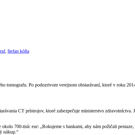
raf
,
štefan kóňa
ho tomografu. Po podozrivom verejnom obstarávaní, ktoré v roku 2014
ávania CT prístrojov, ktoré zabezpečuje ministerstvo zdravotníctva. 
e okolo 700-tisíc eur: „Rokujeme s bankami, aby nám požičali peniaze, 
lý nákup.“