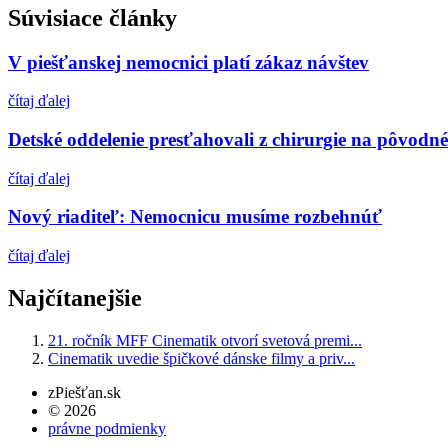
Súvisiace články
V piešťanskej nemocnici platí zákaz návštev
čítaj ďalej
Detské oddelenie presťahovali z chirurgie na pôvodné
čítaj ďalej
Nový riaditeľ: Nemocnicu musíme rozbehnúť
čítaj ďalej
Najčítanejšie
21. ročník MFF Cinematik otvorí svetová premi...
Cinematik uvedie špičkové dánske filmy a priv...
zPiešťan.sk
© 2026
právne podmienky