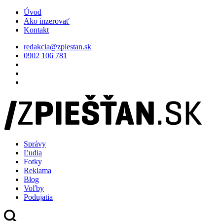
Úvod
Ako inzerovať
Kontakt
redakcia@zpiestan.sk
0902 106 781
Správy
Ľudia
Fotky
Reklama
Blog
Voľby
Podujatia