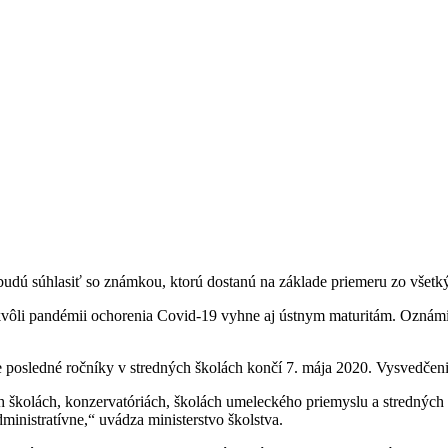
budú súhlasiť so známkou, ktorú dostanú na základe priemeru zo všetký
kvôli pandémii ochorenia Covid-19 vyhne aj ústnym maturitám. Oznámil 
e posledné ročníky v stredných školách končí 7. mája 2020. Vysvedčeni
kolách, konzervatóriách, školách umeleckého priemyslu a stredných špo
dministratívne,“ uvádza ministerstvo školstva.