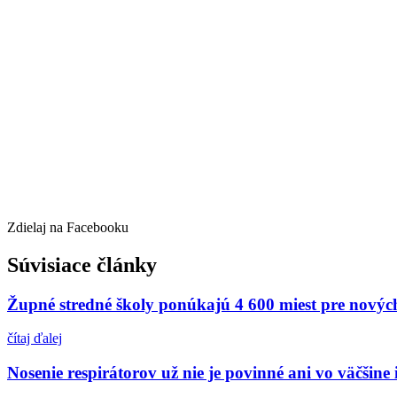
Zdielaj na Facebooku
Súvisiace články
Župné stredné školy ponúkajú 4 600 miest pre nových
čítaj ďalej
Nosenie respirátorov už nie je povinné ani vo väčšine 