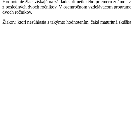
Hodnotenie žiaci získajú na základe aritmetického priemeru známok
z posledných dvoch ročníkov. V osemročnom vzdelávacom programe s
dvoch ročníkov.
Žiakov, ktorí nesúhlasia s takýmto hodnotením, čaká maturitná skúška