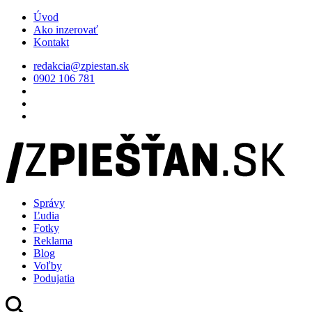
Úvod
Ako inzerovať
Kontakt
redakcia@zpiestan.sk
0902 106 781
Správy
Ľudia
Fotky
Reklama
Blog
Voľby
Podujatia