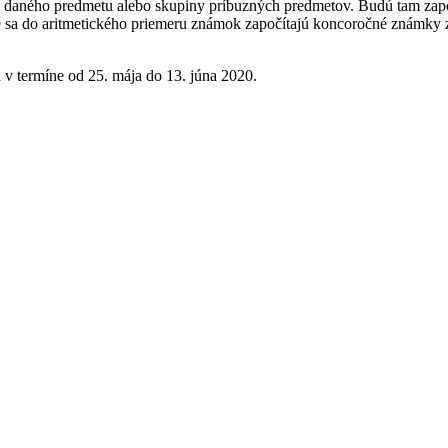
 z daného predmetu alebo skupiny príbuzných predmetov. Budú tam za
a do aritmetického priemeru známok započítajú koncoročné známky z
 v termíne od 25. mája do 13. júna 2020.