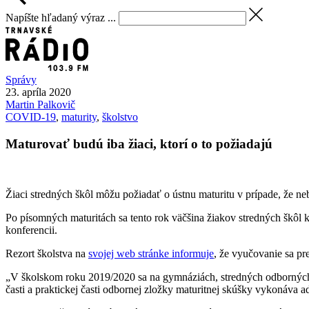
Napíšte hľadaný výraz ...
Správy
23. apríla 2020
Martin
Palkovič
COVID-19
,
maturity
,
školstvo
Maturovať budú iba žiaci, ktorí o to požiadajú
Žiaci stredných škôl môžu požiadať o ústnu maturitu v prípade, že ne
Po písomných maturitách sa tento rok väčšina žiakov stredných škôl 
konferencii.
Rezort školstva na
svojej web stránke informuje
, že vyučovanie sa pr
„V školskom roku 2019/2020 sa na gymnáziách, stredných odborných š
časti a praktickej časti odbornej zložky maturitnej skúšky vykonáva a