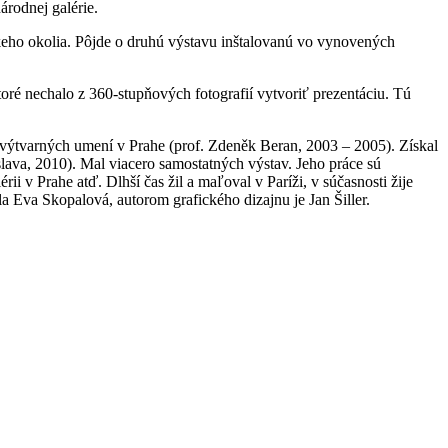
árodnej galérie.
zkeho okolia. Pôjde o druhú výstavu inštalovanú vo vynovených
oré nechalo z 360-stupňových fotografií vytvoriť prezentáciu. Tú
i výtvarných umení v Prahe (prof. Zdeněk Beran, 2003 – 2005). Získal
lava, 2010). Mal viacero samostatných výstav. Jeho práce sú
ii v Prahe atď. Dlhší čas žil a maľoval v Paríži, v súčasnosti žije
 Eva Skopalová, autorom grafického dizajnu je Jan Šiller.