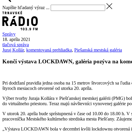
Napíšte hľadaný výraz ...
Správy
18. apríla 2021
tlačová správa
Juraj Kollár
,
komentovaná prehliadka
,
Piešanská mestská galéria
Končí výstava LOCKDAWN, galéria pozýva na kome
Pri dodržaní pravidla jedna osoba na 15 metrov štvorcových sa ľudia 
štyroch mesiacoch otvorené od utorka 20. apríla.
Výber tvorby Juraja Kollára v Piešťanskej mestskej galérii (PMG) bol
do virtuálneho priestoru. Teraz majú návštevníci vynovenej galérie po
V utorok 20. apríla bude sprístupnená v čase od 10.00 do 18.00 h. V
pracovníčka Mestského kultúrneho strediska mesta Piešťany. Záujemc
„Výstava LOCKDAWN bola v decembri kvôli lockdownu otvorená iba dv