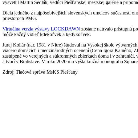
vysvetlil Martin Sedlák, vedúci Piešťanskej mestskej galérie a pripom
Diela jedného z najpôsobivejších slovenských umelcov súčasnosti on
priestoroch PMG.
Virtuálna verzia výstavy LOCKDAWN
zostane natrvalo prístupná pr
môže každý vidieť kdekoľvek a kedykoľvek.
Juraj Kollár (nar. 1981 v Nitre) študoval na Vysokej škole výtvarnýc
viacero domácich i medzinárodných ocenení (Cena Igora Kalného, Zlín
zastúpené vo verejných a súkromných zbierkach doma i v zahraničí, v Sl
a tvorí v Bratislave. V roku 2020 mu vyšla knižná monografia Square
Zdroj: Tlačová správa MsKS Piešťany