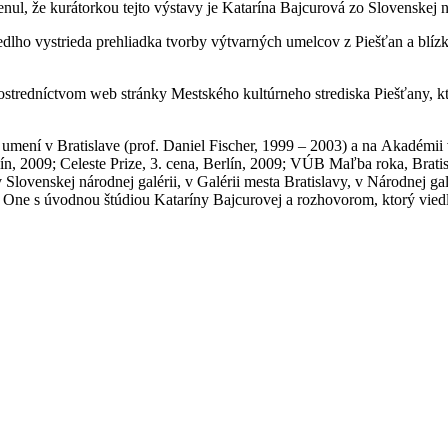
enul, že kurátorkou tejto výstavy je Katarína Bajcurová zo Slovenskej n
edlho vystrieda prehliadka tvorby výtvarných umelcov z Piešťan a blí
ostredníctvom web stránky Mestského kultúrneho strediska Piešťany, kt
h umení v Bratislave (prof. Daniel Fischer, 1999 – 2003) a na Akadémi
, 2009; Celeste Prize, 3. cena, Berlín, 2009; VÚB Maľba roka, Bratis
ovenskej národnej galérii, v Galérii mesta Bratislavy, v Národnej galér
 One s úvodnou štúdiou Kataríny Bajcurovej a rozhovorom, ktorý viedla