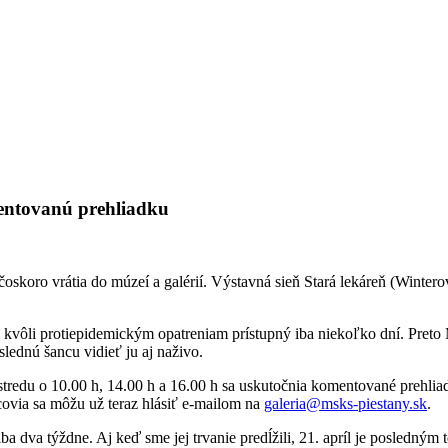
ntovanú prehliadku
čoskoro vrátia do múzeí a galérií. Výstavná sieň Stará lekáreň (Winte
 kvôli protiepidemickým opatreniam prístupný iba niekoľko dní. Preto 
slednú šancu vidieť ju aj naživo.
 stredu o 10.00 h, 14.00 h a 16.00 h sa uskutočnia komentované prehl
ovia sa môžu už teraz hlásiť e-mailom na
galeria@msks-piestany.sk
.
a týždne. Aj keď sme jej trvanie predĺžili, 21. apríl je posledným 