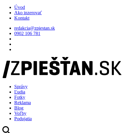
Úvod
Ako inzerovať
Kontakt
redakcia@zpiestan.sk
0902 106 781
Správy
Ľudia
Fotky
Reklama
Blog
Voľby
Podujatia