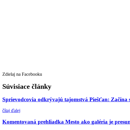
Zdielaj na Facebooku
Súvisiace články
Sprievodcovia odkrývajú tajomstvá Piešťan: Začína
čítaj ďalej
Komentovaná prehliadka Mesto ako galéria je presu