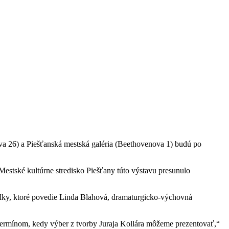
rova 26) a Piešťanská mestská galéria (Beethovenova 1) budú po
Mestské kultúrne stredisko Piešťany túto výstavu presunulo
iadky, ktoré povedie Linda Blahová, dramaturgicko-výchovná
termínom, kedy výber z tvorby Juraja Kollára môžeme prezentovať,“