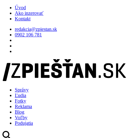
Úvod
Ako inzerovať
Kontakt
redakcia@zpiestan.sk
0902 106 781
Správy
Ľudia
Fotky
Reklama
Blog
Voľby
Podujatia