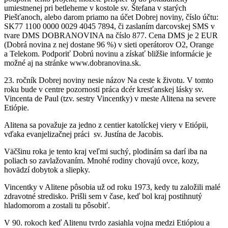
umiestnenej pri betleheme v kostole sv. Štefana v starých
Piešťanoch, alebo darom priamo na účet Dobrej noviny, číslo účtu:
SK77 1100 0000 0029 4045 7894, či zaslaním darcovskej SMS v
tvare DMS DOBRANOVINA na číslo 877. Cena DMS je 2 EUR
(Dobrá novina z nej dostane 96 %) v sieti operátorov O2, Orange
a Telekom. Podporiť Dobrú novinu a získať bližšie informácie je
možné aj na stránke www.dobranovina.sk.
23. ročník Dobrej noviny nesie názov Na ceste k životu. V tomto
roku bude v centre pozornosti práca dcér kresťanskej lásky sv.
Vincenta de Paul (tzv. sestry Vincentky) v meste Alitena na severe
Etiópie.
Alitena sa považuje za jedno z centier katolíckej viery v Etiópii,
vďaka evanjelizačnej práci sv. Justína de Jacobis.
Väčšinu roka je tento kraj veľmi suchý, plodinám sa darí iba na
poliach so zavlažovaním. Mnohé rodiny chovajú ovce, kozy,
hovädzí dobytok a sliepky.
Vincentky v Alitene pôsobia už od roku 1973, kedy tu založili malé
zdravotné stredisko. Prišli sem v čase, keď bol kraj postihnutý
hladomorom a zostali tu pôsobiť.
V 90. rokoch keď Alitenu tvrdo zasiahla vojna medzi Etiópiou a