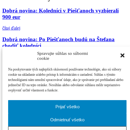
Dobrá novina: Koledníci v Piešťanoch vyzbierali
900 eur
čítaj ďalej
Dobrá novina: Po Piešťanoch budú na Štefana
chodiť koledníci
Spravujte súhlas so súbormi
čítaj ďalej
cookie
Výnos zo zbierky Dobrá novina bol v Piešťanoch 2
Na poskytovanie tých najlepších skúseností používame technológie, ako sú súbory
920 eur
cookie na ukladanie a/alebo prístup k informáciám o zariadení. Súhlas s týmito
technológiami nám umožní spracovávať údaje, ako je správanie pri prehliadaní alebo
jedinečné ID na tejto stránke. Nesúhlas alebo odvolanie súhlasu môže nepriaznivo
čítaj ďalej
ovplyvniť určité vlastnosti a funkcie.
Najčítanejšie
Prijať všetko
21. ročník MFF Cinematik otvorí svetová premi...
Cinematik uvedie špičkové dánske filmy a priv...
Odmietnuť všetko
zPiešťan.sk