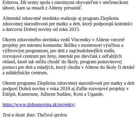
Eritreou, žili sestry spolu s miestnymi obyvateľmi v utečeneckom
tábore, kam sa museli z Aliteny presunúť.
Alitenské zdravotné stredisko realizuje aj program Zlepšenia
zdravotnej starostlivosti pre matky a deti, ktorý podporujú koledníci
a darcovia Dobrej noviny od roku 2015.
Okrem zdravotného strediska vedú Vincentky v Alitene vieceré
projekty pre miestnu komunitu: škôlku s montessori výučbou a
výživovým programom, pre deti z najchudobnejších rodín,
rozvojové centrum pre ženy, internát pre dievčatá z odľahlých
oblastí, ktoré tak môžu chodiť do školy, program potravinovej
pomoci pre deti a mladých, ktorý chodia v Alitene do školy či detské
a mládežnícke centrum.
Okrem programu Zlepšenia zdravotnej starostlivosti pre matky a deti
podporí Dobrá novina v roku 2018 aj ďalšie rozvojové projekty v
Etiópii, Kamerune, Južnom Sudáne, Keni a Ugande.
https://www.dobranovina.sk/projekty/
Text a ilustr. foto: Tlačová správa