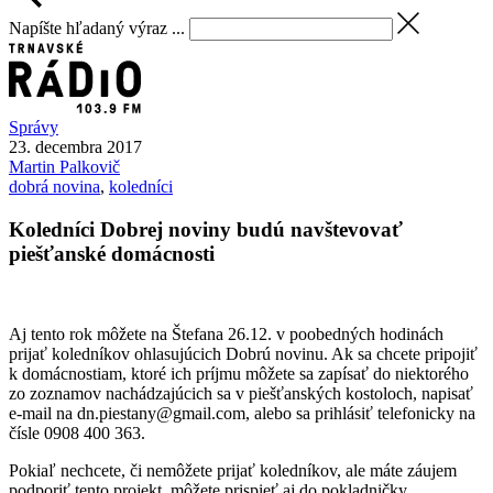
Napíšte hľadaný výraz ...
Správy
23. decembra 2017
Martin
Palkovič
dobrá novina
,
koledníci
Koledníci Dobrej noviny budú navštevovať
piešťanské domácnosti
Aj tento rok môžete na Štefana 26.12. v poobedných hodinách
prijať koledníkov ohlasujúcich Dobrú novinu. Ak sa chcete pripojiť
k domácnostiam, ktoré ich príjmu môžete sa zapísať do niektorého
zo zoznamov nachádzajúcich sa v piešťanských kostoloch, napisať
e-mail na dn.piestany@gmail.com, alebo sa prihlásiť telefonicky na
čísle 0908 400 363.
Pokiaľ nechcete, či nemôžete prijať koledníkov, ale máte záujem
podporiť tento projekt, môžete prispieť aj do pokladničky