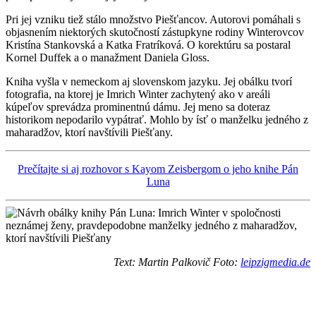
Pri jej vzniku tiež stálo množstvo Piešťancov. Autorovi pomáhali s
objasnením niektorých skutočností zástupkyne rodiny Winterovcov
Kristína Stankovská a Katka Fratríková. O korektúru sa postaral
Kornel Duffek a o manažment Daniela Gloss.
Kniha vyšla v nemeckom aj slovenskom jazyku. Jej obálku tvorí
fotografia, na ktorej je Imrich Winter zachytený ako v areáli
kúpeľov sprevádza prominentnú dámu. Jej meno sa doteraz
historikom nepodarilo vypátrať. Mohlo by ísť o manželku jedného z
maharadžov, ktorí navštívili Piešťany.
Prečítajte si aj rozhovor s Kayom Zeisbergom o jeho knihe Pán
Luna
Text: Martin Palkovič Foto:
leipzigmedia.de