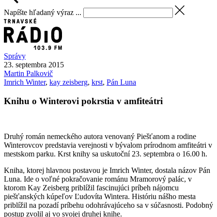
Napíšte hľadaný výraz ...
Správy
23. septembra 2015
Martin
Palkovič
Imrich Winter
,
kay zeisberg
,
krst
,
Pán Luna
Knihu o Winterovi pokrstia v amfiteátri
Druhý román nemeckého autora venovaný Piešťanom a rodine
Winterovcov predstavia verejnosti v bývalom prírodnom amfiteátri v
mestskom parku. Krst knihy sa uskutoční 23. septembra o 16.00 h.
Kniha, ktorej hlavnou postavou je Imrich Winter, dostala názov Pán
Luna. Ide o voľné pokračovanie románu Mramorový palác, v
ktorom Kay Zeisberg priblížil fascinujúci príbeh nájomcu
piešťanských kúpeľov Ľudovíta Wintera. Históriu nášho mesta
priblížil na pozadí príbehu odohrávajúceho sa v súčasnosti. Podobný
postup zvolil aj vo svojej druhej knihe.