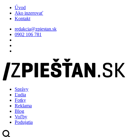
Úvod
Ako inzerovať
Kontakt
redakcia@zpiestan.sk
0902 106 781
Správy
Ľudia
Fotky
Reklama
Blog
Voľby
Podujatia