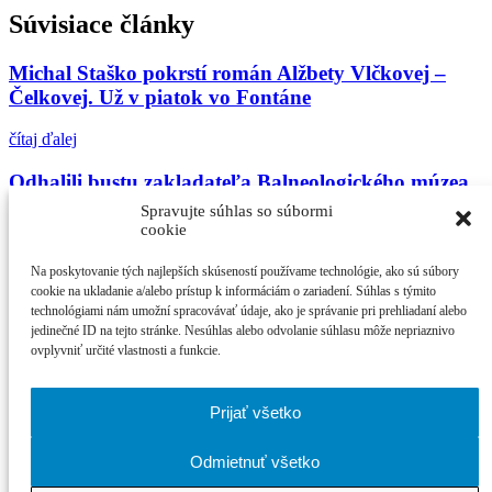
Súvisiace články
Michal Staško pokrstí román Alžbety Vlčkovej –
Čelkovej. Už v piatok vo Fontáne
čítaj ďalej
Odhalili bustu zakladateľa Balneologického múzea
Spravujte súhlas so súbormi
čítaj ďalej
cookie
V Balneologickom múzeu odhalia bustu Imricha
Na poskytovanie tých najlepších skúseností používame technológie, ako sú súbory
Wintera
cookie na ukladanie a/alebo prístup k informáciám o zariadení. Súhlas s týmito
technológiami nám umožní spracovávať údaje, ako je správanie pri prehliadaní alebo
jedinečné ID na tejto stránke. Nesúhlas alebo odvolanie súhlasu môže nepriaznivo
čítaj ďalej
ovplyvniť určité vlastnosti a funkcie.
Najčítanejšie
Prijať všetko
21. ročník MFF Cinematik otvorí svetová premi...
Cinematik uvedie špičkové dánske filmy a priv...
Odmietnuť všetko
zPiešťan.sk