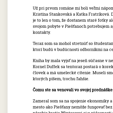
Už pri prvom románe mi boli veľmi nápo
Kristína Stankovská a Katka Fratríková. 
je to len o tom, že dostanem staré fotky 
svojom pobyte v Piešťanoch potrebujem 
kontakty.
Teraz som sa mohol stretnúť so študenta
ktorí budú v budúcnosti odborníkmi na ce
Kniha by mala vyjsť na jeseň súčasne v nem
Kornel Duffek sa tentoraz postará o korek
človek a má umelecké cítenie. Museli sme 
ktorých píšem, trochu ľahšie.
Čomu ste sa venovali vo svojej prednášk
Zameral som sa na spojenie ekonomiky a 
mesto ako Piešťany nemôže fungovať bez p