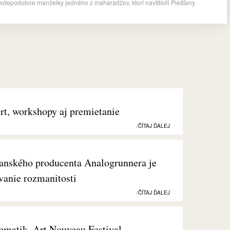
vdepodobne manželky jedného z maharadžov, ktorí navštívili Piešťany
rt, workshopy aj premietanie
ČÍTAJ ĎALEJ
anského producenta Analogrunnera je
vanie rozmanitosti
ČÍTAJ ĎALEJ
nematik, Art Nouveau Festival…