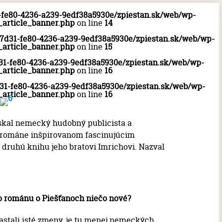
1-fe80-4236-a239-9edf38a5930e/zpiestan.sk/web/wp-
_article_banner.php
on line
14
b7d31-fe80-4236-a239-9edf38a5930e/zpiestan.sk/web/wp-
_article_banner.php
on line
15
d31-fe80-4236-a239-9edf38a5930e/zpiestan.sk/web/wp-
_article_banner.php
on line
16
d31-fe80-4236-a239-9edf38a5930e/zpiestan.sk/web/wp-
_article_banner.php
on line
16
skal nemecký hudobný publicista a
 románe inšpirovanom fascinujúcim
druhú knihu jeho bratovi Imrichovi. Nazval
ho románu o Piešťanoch niečo nové?
astali isté zmeny, je tu menej nemeckých