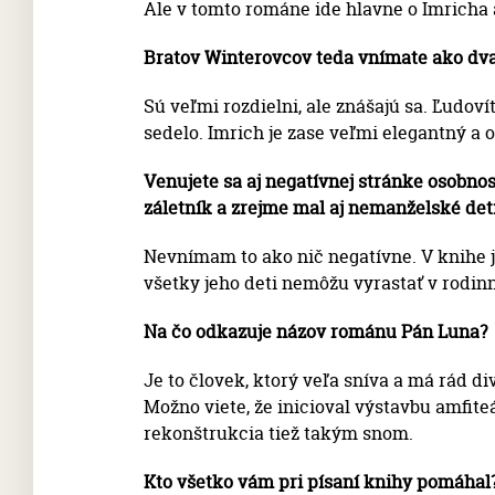
Ale v tomto románe ide hlavne o Imricha 
Bratov Winterovcov teda vnímate ako dva
Sú veľmi rozdielni, ale znášajú sa. Ľudoví
sedelo. Imrich je zase veľmi elegantný a
Venujete sa aj negatívnej stránke osobno
záletník a zrejme mal aj nemanželské deti
Nevnímam to ako nič negatívne. V knihe j
všetky jeho deti nemôžu vyrastať v rodi
Na čo odkazuje názov románu Pán Luna?
Je to človek, ktorý veľa sníva a má rád di
Možno viete, že inicioval výstavbu amfiteá
rekonštrukcia tiež takým snom.
Kto všetko vám pri písaní knihy pomáhal