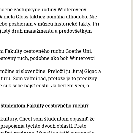
mocné zástupkyne rodiny Winterovcov
Daniela Gloss taktiež pomáha dlhodobo. Nie
alebo pozbieram v múzeu historické fakty. Pri
aj istý druh manažmentu a predovšetkým
mi Fakulty cestovného ruchu Goethe Uni,
stovný ruch, podobne ako boli Winterovci.
čine aj slovenčine. Preložil ju Juraj Gigac a
túru. Som veľmi rád, pretože je to precízny
si k sebe nájsť cestu. Ja beriem veci, o
e študentom Fakulty cestovného ruchu?
kultúry. Chcel som študentom objasniť, že
repojenia týchto dvoch oblastí. Preto