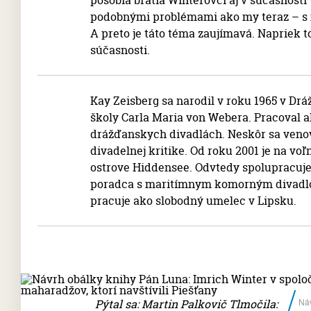
pôsobia bratia Winterovci aj v súčasnosti
podobnými problémami ako my teraz – s 
A preto je táto téma zaujímavá. Napriek t
súčasnosti.
Kay Zeisberg sa narodil v roku 1965 v D
školy Carla Maria von Webera. Pracoval a
drážďanskych divadlách. Neskôr sa venov
divadelnej kritike. Od roku 2001 je na vo
ostrove Hiddensee. Odvtedy spolupracuj
poradca s maritímnym komorným divadlo
pracuje ako slobodný umelec v Lipsku.
Náv
Pýtal sa: Martin Palkovič Tlmočila: