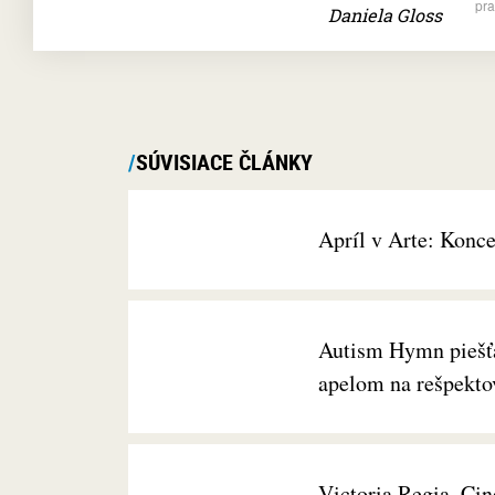
pra
Daniela Gloss
SÚVISIACE ČLÁNKY
Apríl v Arte: Konce
Autism Hymn piešť
apelom na rešpekto
Victoria Regia, Ci