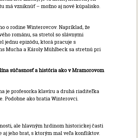
o tu má vzniknúť – možno aj nové kúpalisko.
o o rodine Winterovcov. Napríklad, že
vého románu, sa stretol so slávnymi
el jednu epizódu, ktorá pracuje s
ons Mucha a Károly Mühlbeck sa stretnú pri
elína súčasnosť a história ako v Mramorovom
 je profesorka klavíru a druhá riaditeľka
ne. Podobne ako bratia Winterovci.
snosti, ale hlavným hrdinom historickej časti
 aj jeho brat, s ktorým mal veľa konfliktov.