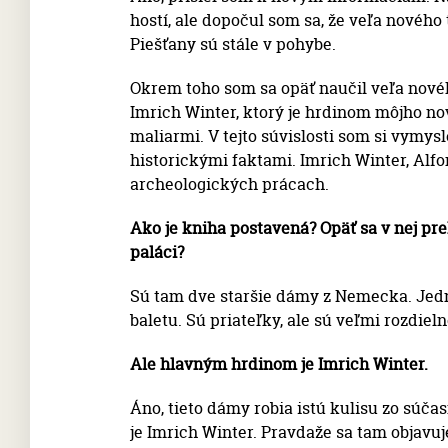
hostí, ale dopočul som sa, že veľa novéh
Piešťany sú stále v pohybe.
Okrem toho som sa opäť naučil veľa novéh
Imrich Winter, ktorý je hrdinom môjho no
maliarmi. V tejto súvislosti som si vymysl
historickými faktami. Imrich Winter, Alf
archeologických prácach.
Ako je kniha postavená? Opäť sa v nej pr
paláci?
Sú tam dve staršie dámy z Nemecka. Jedna
baletu. Sú priateľky, ale sú veľmi rozdiel
Ale hlavným hrdinom je Imrich Winter.
Áno, tieto dámy robia istú kulisu zo súča
je Imrich Winter. Pravdaže sa tam objavuje