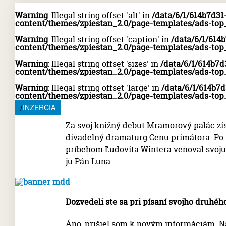
Warning
: Illegal string offset 'alt' in
/data/6/1/614b7d3
content/themes/zpiestan_2.0/page-templates/ads-top
Warning
: Illegal string offset 'caption' in
/data/6/1/614
content/themes/zpiestan_2.0/page-templates/ads-top
Warning
: Illegal string offset 'sizes' in
/data/6/1/614b7
content/themes/zpiestan_2.0/page-templates/ads-top
Warning
: Illegal string offset 'large' in
/data/6/1/614b7
content/themes/zpiestan_2.0/page-templates/ads-top
INZERCIA
Za svoj knižný debut Mramorový palác zí
divadelný dramaturg Cenu primátora. Po
príbehom Ľudovíta Wintera venoval svoju 
ju Pán Luna.
Dozvedeli ste sa pri písaní svojho druhé
Áno, prišiel som k novým informáciám. N