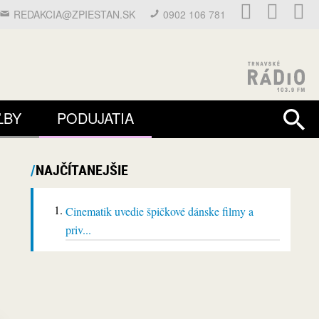
REDAKCIA@ZPIESTAN.SK
0902 106 781
ĽBY
PODUJATIA
NAJČÍTANEJŠIE
Cinematik uvedie špičkové dánske filmy a
priv...