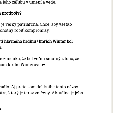
a jeho záľubu v umení a vede.
 protipóly?
t je veľký patriarcha. Chce, aby všetko
 ochotný robiť kompromisy.
sti hlavného hrdinu? Imrich Winter bol
.
e zmienka, že bol veľmi smutný z toho, že
nnom kruhu Winterovcov.
vadlo. Aj preto som dal knihe tento názov.
tra, ktorý je teraz zničený. Aktuálne je jeho
?