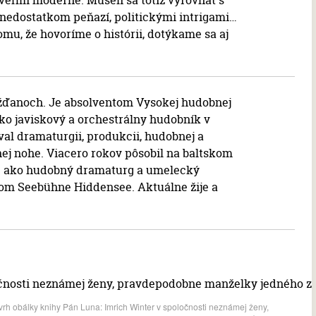
 veľmi moderne. Museli sa totiž vyrovnať s
nedostatkom peňazí, politickými intrigami…
omu, že hovoríme o histórii, dotýkame sa aj
rážďanoch. Je absolventom Vysokej hudobnej
ko javiskový a orchestrálny hudobník v
al dramaturgii, produkcii, hudobnej a
ľnej nohe. Viacero rokov pôsobil na baltskom
e ako hudobný dramaturg a umelecký
m Seebühne Hiddensee. Aktuálne žije a
rh obálky knihy Pán Luna: Imrich Winter v spoločnosti neznámej ženy,