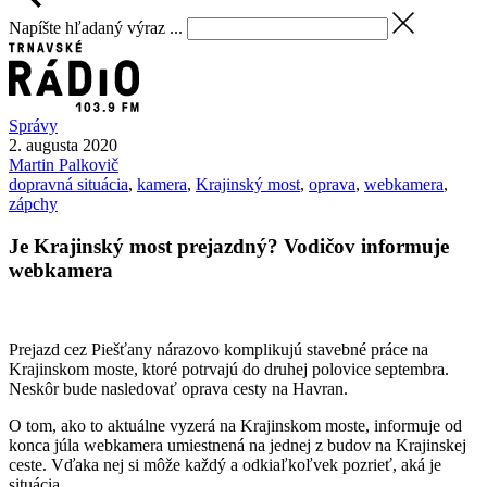
Napíšte hľadaný výraz ...
Správy
2. augusta 2020
Martin
Palkovič
dopravná situácia
,
kamera
,
Krajinský most
,
oprava
,
webkamera
,
zápchy
Je Krajinský most prejazdný? Vodičov informuje
webkamera
Prejazd cez Piešťany nárazovo komplikujú stavebné práce na
Krajinskom moste, ktoré potrvajú do druhej polovice septembra.
Neskôr bude nasledovať oprava cesty na Havran.
O tom, ako to aktuálne vyzerá na Krajinskom moste, informuje od
konca júla webkamera umiestnená na jednej z budov na Krajinskej
ceste. Vďaka nej si môže každý a odkiaľkoľvek pozrieť, aká je
situácia.