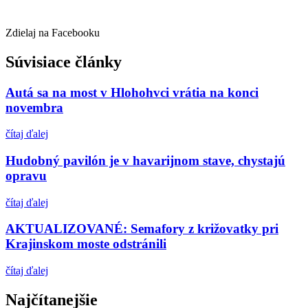
Zdielaj na Facebooku
Súvisiace články
Autá sa na most v Hlohohvci vrátia na konci
novembra
čítaj ďalej
Hudobný pavilón je v havarijnom stave, chystajú
opravu
čítaj ďalej
AKTUALIZOVANÉ: Semafory z križovatky pri
Krajinskom moste odstránili
čítaj ďalej
Najčítanejšie