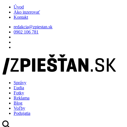
Úvod
Ako inzerovať
Kontakt
redakcia@zpiestan.sk
0902 106 781
Správy
Ľudia
Fotky
Reklama
Blog
Voľby
Podujatia