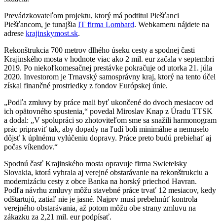
Prevádzkovateľom projektu, ktorý má podtitul Piešťanci
Piešťancom, je tunajšia
IT firma Lombard
. Webkameru nájdete na
adrese
krajinskymost.sk
.
Rekonštrukcia 700 metrov dlhého úseku cesty a spodnej časti
Krajinského mosta v hodnote viac ako 2 mil. eur začala v septembri
2019. Po niekoľkomesačnej prestávke pokračuje od utorka 21. júla
2020. Investorom je Trnavský samosprávny kraj, ktorý na tento účel
získal finančné prostriedky z fondov Európskej únie.
„Podľa zmluvy by práce mali byť ukončené do dvoch mesiacov od
ich opätovného spustenia,“ povedal Miroslav Knap z Úradu TTSK
a dodal: „V spolupráci so zhotoviteľom sme sa snažili harmonogram
prác pripraviť tak, aby dopady na ľudí boli minimálne a nemuselo
dôjsť k úplnému vylúčeniu dopravy. Práce preto budú prebiehať aj
počas víkendov.“
Spodnú časť Krajinského mosta opravuje firma Swietelsky
Slovakia, ktorá vyhrala aj verejné obstarávanie na rekonštrukciu a
modernizáciu cesty z obce Banka na horský priechod Havran.
Podľa návrhu zmluvy môžu stavebné práce trvať 12 mesiacov, kedy
odštartujú, zatiaľ nie je jasné. Najprv musí prebehnúť kontrola
verejného obstarávania, až potom môžu obe strany zmluvu na
zákazku za 2,21 mil. eur podpísať.