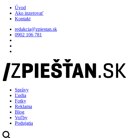
Úvod
Ako inzerovať
Kontakt
redakcia@zpiestan.sk
0902 106 781
Správy
Ľudia
Fotky
Reklama
Blog
Voľby
Podujatia