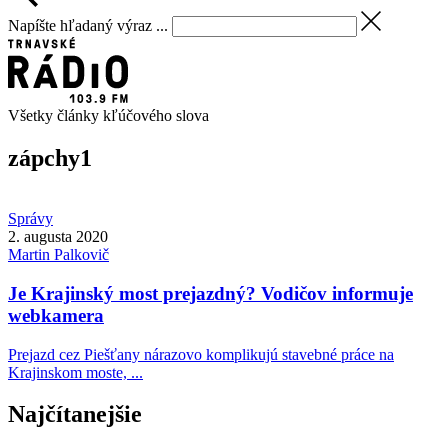
Napíšte hľadaný výraz ...
Všetky články kľúčového slova
zápchy
1
Správy
2. augusta 2020
Martin
Palkovič
Je Krajinský most prejazdný? Vodičov informuje
webkamera
Prejazd cez Piešťany nárazovo komplikujú stavebné práce na
Krajinskom moste, ...
Najčítanejšie