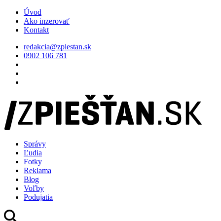
Úvod
Ako inzerovať
Kontakt
redakcia@zpiestan.sk
0902 106 781
Správy
Ľudia
Fotky
Reklama
Blog
Voľby
Podujatia