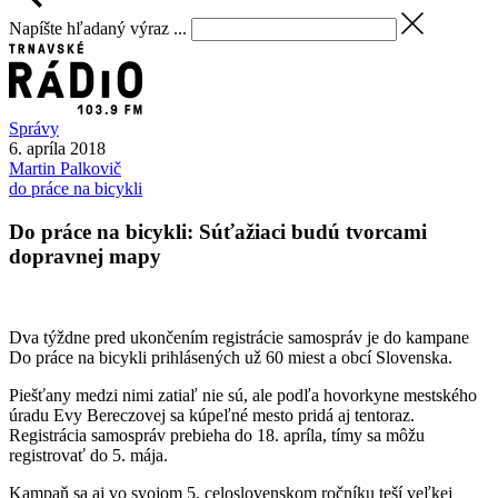
Napíšte hľadaný výraz ...
Správy
6. apríla 2018
Martin
Palkovič
do práce na bicykli
Do práce na bicykli: Súťažiaci budú tvorcami
dopravnej mapy
Dva týždne pred ukončením registrácie samospráv je do kampane
Do práce na bicykli prihlásených už 60 miest a obcí Slovenska.
Piešťany medzi nimi zatiaľ nie sú, ale podľa hovorkyne mestského
úradu Evy Bereczovej sa kúpeľné mesto pridá aj tentoraz.
Registrácia samospráv prebieha do 18. apríla, tímy sa môžu
registrovať do 5. mája.
Kampaň sa aj vo svojom 5. celoslovenskom ročníku teší veľkej