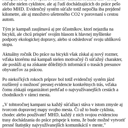
obľube nielen cyklistov, ale aj ľudí dochádzajúcich do práce pešo
alebo MHD. Evidenčný systém súťaže totiž nepočíta iba prejdené
kilometre, ale aj množstvo ušetreného CO2 v porovnaní s cestou
autom.
Tým je kampaň zaujímavá aj pre účastníkov, ktorí nejazdia na
bicykli, ale chcú prispieť svojím hlasom k hlavnej myšlienke
podpory ekologickej dopravy, alebo si odsledovať svoju uhlíkovú
stopu.
Aktuálny ročník Do práce na bicykli však získal aj nový rozmer,
vďaka ktorému má kampaň nielen motivačný či súťažný charakter,
ale poslúži aj na získanie dôležitých informácií o trasách presunov
obyvateľov za prácou.
Po niekoľkých rokoch príprav bol totiž evidenčný systém jázd
rozšírený o možnosť presnej evidencie konkrétnych trás, vďaka
čomu získajú organizátori prehľad o najvyužívanejších cestách a
chodníkoch v rámci mesta.
„V tohtoročnej kampani sa každý súťažiaci stáva v istom zmysle aj
tvorcom dopravnej mapy svojho mesta. Či už to bude cyklista,
chodec alebo používateľ MHD, každý z nich svojou evidenciou
trasy dochádzania do práce prispeje k tomu, že bude možné vytvoriť
presné štatistiky najvyužívanejších komunikácií v meste,”