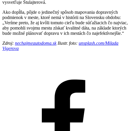
vysvetľuje Štulajterová.
Ako dopĺňa, pôjde o jedinečný spôsob mapovania dopravných
podmienok v meste, ktoré nemá v histórii na Slovensku obdobu:
„Veríme preto, že aj kvôli tomuto cieľu bude súťažiacich čo najviac,
aby pomohli svojmu mestu získať kvalitné dáta, na základe ktorých
bude možné plánovať dopravu v ich mestách čo najefektívnejšie.“
Zdroj:
nechajmeautodoma.sk
Ilustr. foto:
unsplash.com/Milada
Vigerova