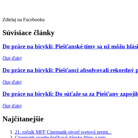
Zdielaj na Facebooku
Súvisiace články
Do práce na bicykli: Piešťanské tímy sa už môžu hlás
čítaj ďalej
Do práce na bicykli: Piešťanci absolvovali rekordný 
čítaj ďalej
Do práce na bicykli: Do súťaže sa za Piešťany za
čítaj ďalej
Najčítanejšie
21. ročník MFF Cinematik otvorí svetová premi...
Cinematik uvedie špičkové dánske filmy a priv...