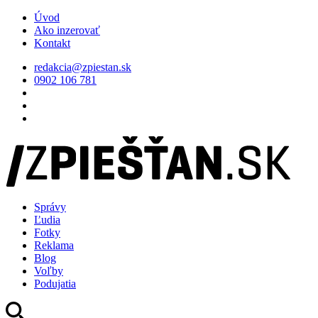
Úvod
Ako inzerovať
Kontakt
redakcia@zpiestan.sk
0902 106 781
Správy
Ľudia
Fotky
Reklama
Blog
Voľby
Podujatia