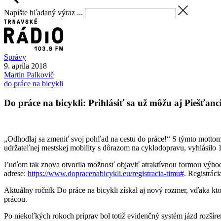
Napíšte hľadaný výraz ...
Správy
9. apríla 2018
Martin
Palkovič
do práce na bicykli
Do práce na bicykli: Prihlásiť sa už môžu aj Piešťanc
„Odhodlaj sa zmeniť svoj pohľad na cestu do práce!“ S týmto mottom 
udržateľnej mestskej mobility s dôrazom na cyklodopravu, vyhlásilo 
Ľuďom tak znova otvorila možnosť objaviť atraktívnou formou výhody
adrese:
https://www.dopracenabicykli.eu/registracia-timu#
. Registrác
Aktuálny ročník Do práce na bicykli získal aj nový rozmer, vďaka kto
prácou.
Po niekoľkých rokoch príprav bol totiž evidenčný systém jázd rozšír