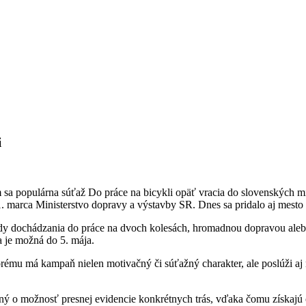
i
sa populárna súťaž Do práce na bicykli opäť vracia do slovenských mi
1. marca Ministerstvo dopravy a výstavby SR. Dnes sa pridalo aj mesto
 dochádzania do práce na dvoch kolesách, hromadnou dopravou alebo p
ia je možná do 5. mája.
rému má kampaň nielen motivačný či súťažný charakter, ale poslúži aj 
ený o možnosť presnej evidencie konkrétnych trás, vďaka čomu získajú 