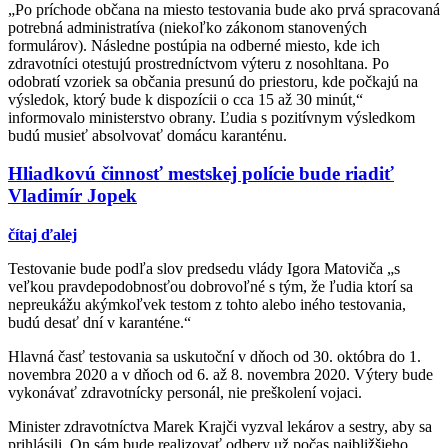
„Po príchode občana na miesto testovania bude ako prvá spracovaná
potrebná administratíva (niekoľko zákonom stanovených
formulárov). Následne postúpia na odberné miesto, kde ich
zdravotníci otestujú prostredníctvom výteru z nosohltana. Po
odobratí vzoriek sa občania presunú do priestoru, kde počkajú na
výsledok, ktorý bude k dispozícii o cca 15 až 30 minút,“
informovalo ministerstvo obrany. Ľudia s pozitívnym výsledkom
budú musieť absolvovať domácu karanténu.
Hliadkovú činnosť mestskej polície bude riadiť
Vladimír Jopek
čítaj ďalej
Testovanie bude podľa slov predsedu vlády Igora Matoviča „s
veľkou pravdepodobnosťou dobrovoľné s tým, že ľudia ktorí sa
nepreukážu akýmkoľvek testom z tohto alebo iného testovania,
budú desať dní v karanténe.“
Hlavná časť testovania sa uskutoční v dňoch od 30. októbra do 1.
novembra 2020 a v dňoch od 6. až 8. novembra 2020. Výtery bude
vykonávať zdravotnícky personál, nie preškolení vojaci.
Minister zdravotníctva Marek Krajči vyzval lekárov a sestry, aby sa
prihlásili. On sám bude realizovať odbery už počas najbližšieho