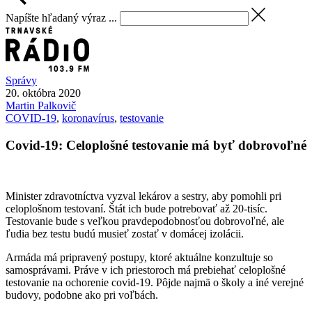
Napíšte hľadaný výraz ...
Správy
20. októbra 2020
Martin
Palkovič
COVID-19
,
koronavírus
,
testovanie
Covid-19: Celoplošné testovanie má byť dobrovoľné
Minister zdravotníctva vyzval lekárov a sestry, aby pomohli pri
celoplošnom testovaní. Štát ich bude potrebovať až 20-tisíc.
Testovanie bude s veľkou pravdepodobnosťou dobrovoľné, ale
ľudia bez testu budú musieť zostať v domácej izolácii.
Armáda má pripravený postupy, ktoré aktuálne konzultuje so
samosprávami. Práve v ich priestoroch má prebiehať celoplošné
testovanie na ochorenie covid-19. Pôjde najmä o školy a iné verejné
budovy, podobne ako pri voľbách.