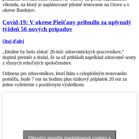
víkendu, na ktorý je naplánované pilotné testovanie na Orave a v
okrese Bardejov.
Covid-19: V okrese Piešťany pribudlo za uplynulý
týždeň 56 nových prípadov
čítaj ďalej
„Ideálne by bolo získať 20-tisíc zdravotníckych pracovníkov,“
doplnil premiér a dodal, že sa už prihlásili napríklad zdravotné sestry
z rôznych rehoľných spoločenstiev.
Odmena pre zdravotníkov, ktorí štátu s celoplošným testovaním
pomôžu, bude 7 eur na hodinu plus rizikový príplatok 20 eur za
jedno vyšetrenie s pozitívnym výsledkom.
Kliknutím povolíte marketingové cookies a