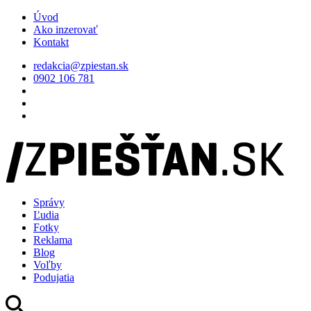
Úvod
Ako inzerovať
Kontakt
redakcia@zpiestan.sk
0902 106 781
Správy
Ľudia
Fotky
Reklama
Blog
Voľby
Podujatia