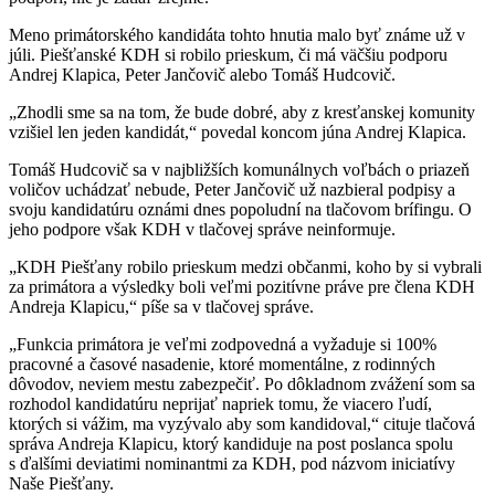
Meno primátorského kandidáta tohto hnutia malo byť známe už v
júli. Piešťanské KDH si robilo prieskum, či má väčšiu podporu
Andrej Klapica, Peter Jančovič alebo Tomáš Hudcovič.
„Zhodli sme sa na tom, že bude dobré, aby z kresťanskej komunity
vzišiel len jeden kandidát,“ povedal koncom júna Andrej Klapica.
Tomáš Hudcovič sa v najbližších komunálnych voľbách o priazeň
voličov uchádzať nebude, Peter Jančovič už nazbieral podpisy a
svoju kandidatúru oznámi dnes popoludní na tlačovom brífingu. O
jeho podpore však KDH v tlačovej správe neinformuje.
„KDH Piešťany robilo prieskum medzi občanmi, koho by si vybrali
za primátora a výsledky boli veľmi pozitívne práve pre člena KDH
Andreja Klapicu,“ píše sa v tlačovej správe.
„Funkcia primátora je veľmi zodpovedná a vyžaduje si 100%
pracovné a časové nasadenie, ktoré momentálne, z rodinných
dôvodov, neviem mestu zabezpečiť. Po dôkladnom zvážení som sa
rozhodol kandidatúru neprijať napriek tomu, že viacero ľudí,
ktorých si vážim, ma vyzývalo aby som kandidoval,“ cituje tlačová
správa Andreja Klapicu, ktorý kandiduje na post poslanca spolu
s ďalšími deviatimi nominantmi za KDH, pod názvom iniciatívy
Naše Piešťany.