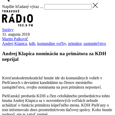
Napíšte hľadaný výraz ...
Správy
31. augusta 2018
Martin
Palkovič
Andrej Klapica
,
kdh
,
komunálne voľby
,
primátor
,
zastupiteľstvo
Andrej Klapica nomináciu na primátora za KDH
neprijal
Kresťanskodemokratické hnutie ide do komunálnych volieb v
Piešťanoch s deviatimi kandidátmi na členov mestského
zastupiteľstva, svojho nominanta na post primátora nepostaví.
Piešťanský predseda KDH a člen celoštátneho predsedníctva tohto
hnutia Andrej Klapica sa v novembrových voľbách nebude
uchádzať o funkciu primátora kúpeľného mesta. KDH Piešťany o
tom informovalo dnes prostredníctvom tlačovej správy. Koho hnutie
podporí, nie je zatiaľ zrejmé.