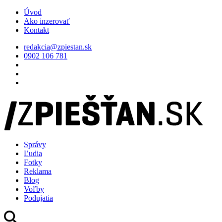
Úvod
Ako inzerovať
Kontakt
redakcia@zpiestan.sk
0902 106 781
Správy
Ľudia
Fotky
Reklama
Blog
Voľby
Podujatia