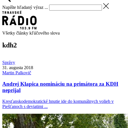
Napíšte hľadaný výraz ...
Všetky články kľúčového slova
kdh
2
Správy
31. augusta 2018
Martin
Palkovič
Andrej Klapica nomináciu na primátora za KDH
neprijal
Kresťanskodemokratické hnutie ide do komunálnych volieb v
Piešťanoch s deviatimi ...