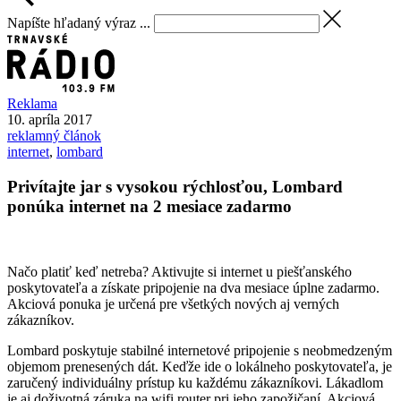
Napíšte hľadaný výraz ...
Reklama
10. apríla 2017
reklamný článok
internet
,
lombard
Privítajte jar s vysokou rýchlosťou, Lombard
ponúka internet na 2 mesiace zadarmo
Načo platiť keď netreba? Aktivujte si internet u piešťanského
poskytovateľa a získate pripojenie na dva mesiace úplne zadarmo.
Akciová ponuka je určená pre všetkých nových aj verných
zákazníkov.
Lombard poskytuje stabilné internetové pripojenie s neobmedzeným
objemom prenesených dát. Keďže ide o lokálneho poskytovateľa, je
zaručený individuálny prístup ku každému zákazníkovi. Lákadlom
je aj doživotná záruka na wifi router pri jeho zapožičaní. Akciová