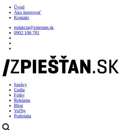
Úvod
Ako inzerovať
Kontakt
redakcia@zpiestan.sk
0902 106 781
Správy
Ľudia
Fotky
Reklama
Blog
Voľby
Podujatia