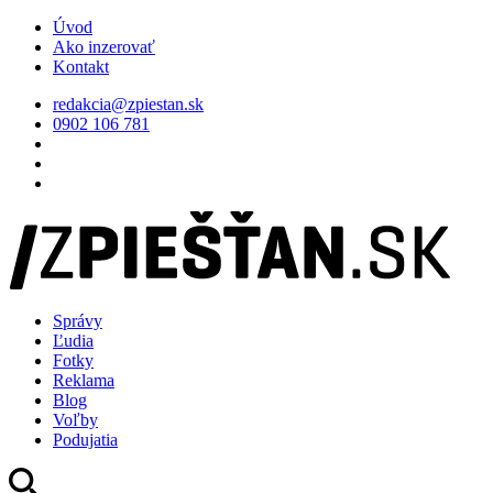
Úvod
Ako inzerovať
Kontakt
redakcia@zpiestan.sk
0902 106 781
Správy
Ľudia
Fotky
Reklama
Blog
Voľby
Podujatia