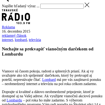
Napíšte hľadaný výraz ...
Reklama
16. decembra 2015
reklamný článok
internet
,
lombard
,
televízia
Nechajte sa prekvapiť vianočným darčekom od
Lombardu
Vianoce sú časom pokoja, radosti a splnených prianí. Ak aj vy
uvažujete ako ich spríjemniť darčekom, ktorý by prekvapil aj
potešil, neprestávajte čítať.
Lombard
má pre vás zaujímavú ponuku
– neobmedzený internet a televíziu na pol roka celkom zadarmo.
Doprajte si kvalitné a dátovo neobmedzené pripojenie, ktoré je
dostupné aj na Vašej adrese. Ak využijete vianočnú akciovú ponuku
od
Lombardu
– pol roka ho máte zadarmo. S výberom
najvhodnejšieho programu Vám radi poradia na Školskej ulici 14 v