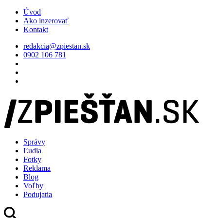
Úvod
Ako inzerovať
Kontakt
redakcia@zpiestan.sk
0902 106 781
Správy
Ľudia
Fotky
Reklama
Blog
Voľby
Podujatia