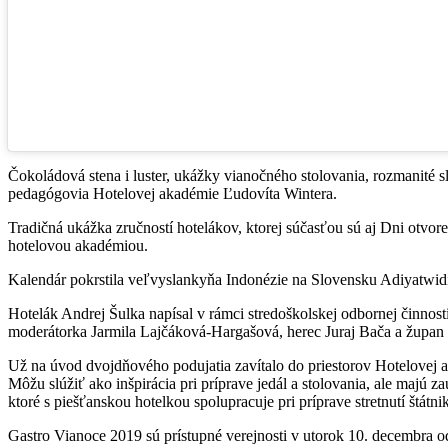
Čokoládová stena i luster, ukážky vianočného stolovania, rozmanité s
pedagógovia Hotelovej akadémie Ľudovíta Wintera.
Tradičná ukážka zručností hotelákov, ktorej súčasťou sú aj Dni otvor
hotelovou akadémiou.
Kalendár pokrstila veľvyslankyňa Indonézie na Slovensku Adiyatwid
Hotelák Andrej Šulka napísal v rámci stredoškolskej odbornej činnost
moderátorka Jarmila Lajčáková-Hargašová, herec Juraj Bača a župan 
Už na úvod dvojdňového podujatia zavítalo do priestorov Hotelovej a
Môžu slúžiť ako inšpirácia pri príprave jedál a stolovania, ale majú z
ktoré s piešťanskou hotelkou spolupracuje pri príprave stretnutí štátni
Gastro Vianoce 2019 sú prístupné verejnosti v utorok 10. decembra o