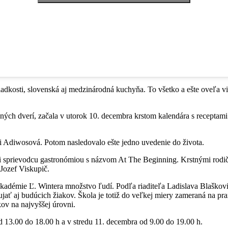
ladkosti, slovenská aj medzinárodná kuchyňa. To všetko a ešte oveľa vi
ených dverí, začala v utorok 10. decembra krstom kalendára s receptami
i Adiwosová. Potom nasledovalo ešte jedno uvedenie do života.
i sprievodcu gastronómiou s názvom At The Beginning. Krstnými rodičmi
Jozef Viskupič.
kadémie Ľ. Wintera množstvo ľudí. Podľa riaditeľa Ladislava Blaškovič
aujať aj budúcich žiakov. Škola je totiž do veľkej miery zameraná na pr
kov na najvyššej úrovni.
d 13.00 do 18.00 h a v stredu 11. decembra od 9.00 do 19.00 h.