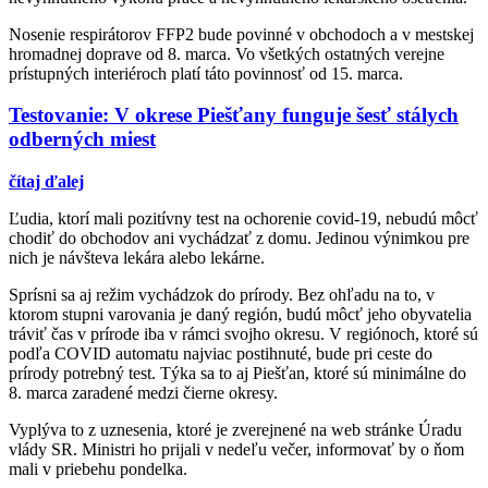
Nosenie respirátorov FFP2 bude povinné v obchodoch a v mestskej
hromadnej doprave od 8. marca. Vo všetkých ostatných verejne
prístupných interiéroch platí táto povinnosť od 15. marca.
Testovanie: V okrese Piešťany funguje šesť stálych
odberných miest
čítaj ďalej
Ľudia, ktorí mali pozitívny test na ochorenie covid-19, nebudú môcť
chodiť do obchodov ani vychádzať z domu. Jedinou výnimkou pre
nich je návšteva lekára alebo lekárne.
Sprísni sa aj režim vychádzok do prírody. Bez ohľadu na to, v
ktorom stupni varovania je daný región, budú môcť jeho obyvatelia
tráviť čas v prírode iba v rámci svojho okresu. V regiónoch, ktoré sú
podľa COVID automatu najviac postihnuté, bude pri ceste do
prírody potrebný test. Týka sa to aj Piešťan, ktoré sú minimálne do
8. marca zaradené medzi čierne okresy.
Vyplýva to z uznesenia, ktoré je zverejnené na web stránke Úradu
vlády SR. Ministri ho prijali v nedeľu večer, informovať by o ňom
mali v priebehu pondelka.