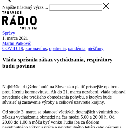
Napíšte hľadaný výraz ...
Správy
1. marca 2021
Martin
Palkovič
COVID-19
,
koronavírus
,
opatrenia
,
pandémia
,
piešťany
Vláda sprísnila zákaz vychádzania, respirátory
budú povinné
Najbližšie tri týždne budú na Slovensku platiť prísnejšie opatrenia
proti šíreniu koronavírusu. Ak do 21. marca nezaberú, vláda pripraví
zavedenie ešte tvrdšieho obmedzenia pohybu, s ktorým bude
súvisieť aj zastavenie výroby a celkové uzavretie krajiny.
Od stredy 3. marca sa platnosť všetkých doterajších výnimiek zo
zákazu vychádzania obmedzí na čas medzi 5.00 a 20.00 h. Od
20.00 do 1.00 h môžu byť vonku ľudia iba za účelom
nevyhnutného výkonu práce a nevyhnutného lekárskeho ošetrenia.