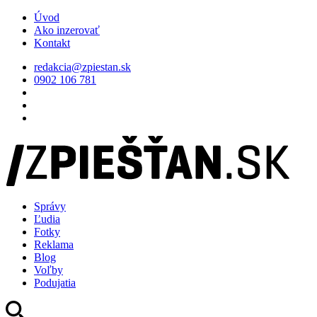
Úvod
Ako inzerovať
Kontakt
redakcia@zpiestan.sk
0902 106 781
Správy
Ľudia
Fotky
Reklama
Blog
Voľby
Podujatia