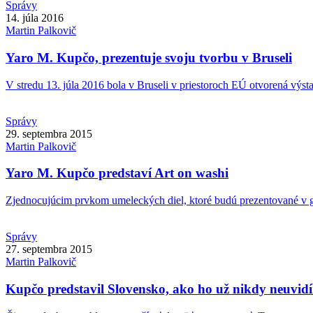
Správy
14. júla 2016
Martin
Palkovič
Yaro M. Kupčo, prezentuje svoju tvorbu v Bruseli
V stredu 13. júla 2016 bola v Bruseli v priestoroch EÚ otvorená výstav
Správy
29. septembra 2015
Martin
Palkovič
Yaro M. Kupčo predstaví Art on washi
Zjednocujúcim prvkom umeleckých diel, ktoré budú prezentované v g
Správy
27. septembra 2015
Martin
Palkovič
Kupčo predstavil Slovensko, ako ho už nikdy neuvid