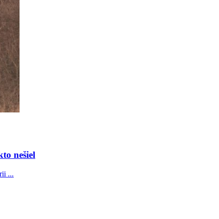
to nešiel
i ...