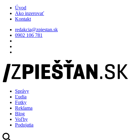
Úvod
Ako inzerovať
Kontakt
redakcia@zpiestan.sk
0902 106 781
Správy
Ľudia
Fotky
Reklama
Blog
Voľby
Podujatia