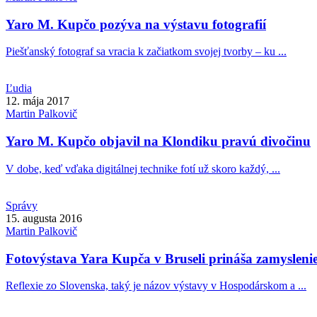
Yaro M. Kupčo pozýva na výstavu fotografií
Piešťanský fotograf sa vracia k začiatkom svojej tvorby – ku ...
Ľudia
12. mája 2017
Martin
Palkovič
Yaro M. Kupčo objavil na Klondiku pravú divočinu
V dobe, keď vďaka digitálnej technike fotí už skoro každý, ...
Správy
15. augusta 2016
Martin
Palkovič
Fotovýstava Yara Kupča v Bruseli prináša zamysleni
Reflexie zo Slovenska, taký je názov výstavy v Hospodárskom a ...