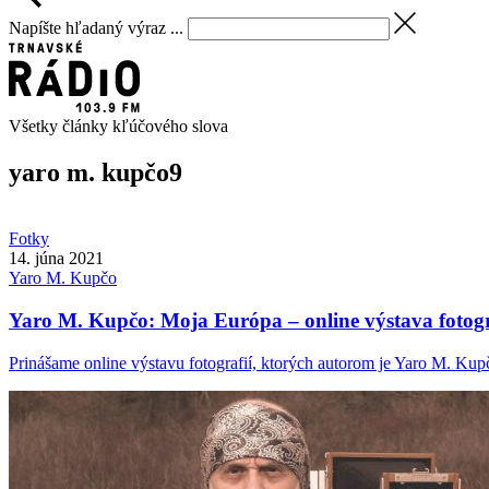
Napíšte hľadaný výraz ...
Všetky články kľúčového slova
yaro m. kupčo
9
Fotky
14. júna 2021
Yaro M.
Kupčo
Yaro M. Kupčo: Moja Európa – online výstava fotogr
Prinášame online výstavu fotografií, ktorých autorom je Yaro M. Kupč