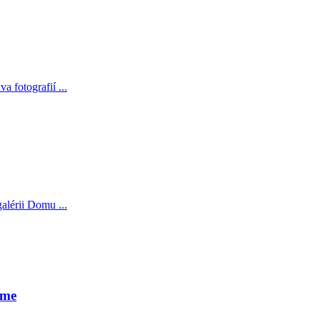
a fotografií ...
alérii Domu ...
íme