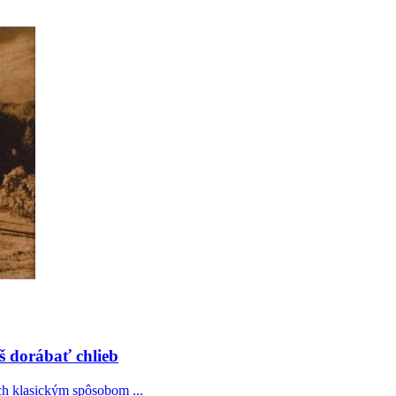
š dorábať chlieb
ch klasickým spôsobom ...