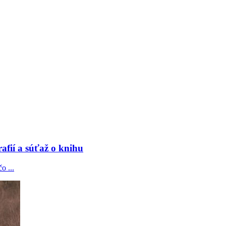
afií a súťaž o knihu
o ...