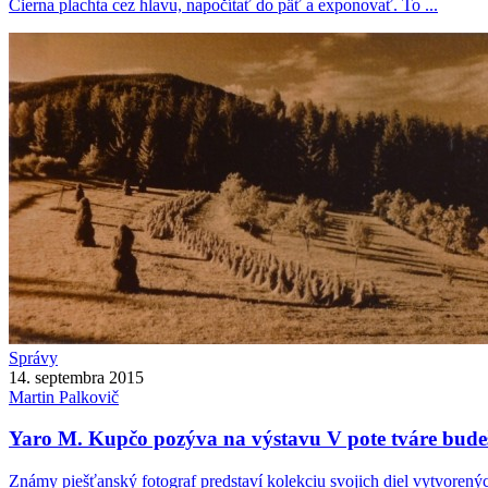
Čierna plachta cez hlavu, napočítať do päť a exponovať. To ...
Správy
14. septembra 2015
Martin
Palkovič
Yaro M. Kupčo pozýva na výstavu V pote tváre bude
Známy piešťanský fotograf predstaví kolekciu svojich diel vytvorený