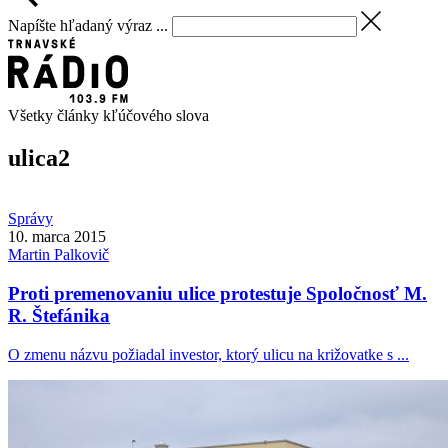
Napíšte hľadaný výraz ...
Všetky články kľúčového slova
ulica
2
Správy
10. marca 2015
Martin
Palkovič
Proti premenovaniu ulice protestuje Spoločnosť M.
R. Štefánika
O zmenu názvu požiadal investor, ktorý ulicu na križovatke s ...