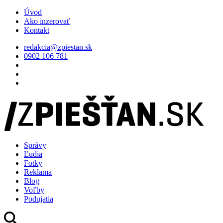
Úvod
Ako inzerovať
Kontakt
redakcia@zpiestan.sk
0902 106 781
Správy
Ľudia
Fotky
Reklama
Blog
Voľby
Podujatia