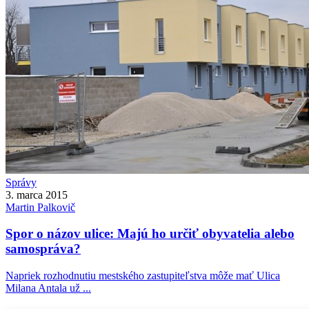
Správy
3. marca 2015
Martin
Palkovič
Spor o názov ulice: Majú ho určiť obyvatelia alebo
samospráva?
Napriek rozhodnutiu mestského zastupiteľstva môže mať Ulica
Milana Antala už ...