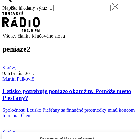
Napíšte hľadaný výraz ...
Všetky články kľúčového slova
peniaze
2
Správy
9. februára 2017
Martin
Palkovič
Letisko potrebuje peniaze okamžite. Pomôže mesto
Piešťany?
Spoločnosti Letisko Piešťany sa finančné prostriedky minú koncom
februára. Člen ...
Správy
5. novembra 2015