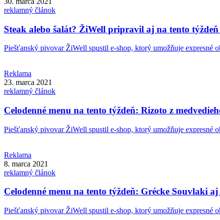
30. marca 2021
reklamný článok
Steak alebo šalát? ŽiWell pripravil aj na tento týžde
Piešťanský pivovar ŽiWell spustil e-shop, ktorý umožňuje expresné o
Reklama
23. marca 2021
reklamný článok
Celodenné menu na tento týždeň: Rizoto z medvedieho
Piešťanský pivovar ŽiWell spustil e-shop, ktorý umožňuje expresné o
Reklama
8. marca 2021
reklamný článok
Celodenné menu na tento týždeň: Grécke Souvlaki aj C
Piešťanský pivovar ŽiWell spustil e-shop, ktorý umožňuje expresné o