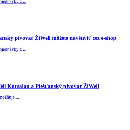
bjednávky z ...
anský pivovar ŽiWell môžete navštíviť cez e-shop
bjednávky z ...
Well Kursalon a Piešťanský pivovar ŽiWell
možňuje ...