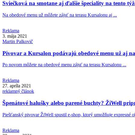
Sviečková na smotane aj ďalšie špeciality na tento t
Na obedové menu už môžete zájsť na terasu Kursalonu aj ...
Reklama
3. mája 2021
Martin
Palkovič
Pivovar a Kursalon podávajú obedové menu už aj na
Po novom môžete na obedové menu zájsť na terasu Kursalonu ...
Reklama
27. apríla 2021
reklamný článok
Špenátové halušky alebo parené buchty? ŽiWell pripr
Piešťanský pivovar ŽiWell spustil e-shop, ktorý umožňuje expresné o
Reklama