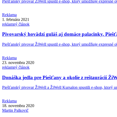
Piešťanský pivovar ŽiWell spustil e-shop, ktorý umožňuje expresné o
Reklama
1. februára 2021
reklamný článok
Pivovarský hovädzí guláš aj domáce palacinky. Piešť
Piešťanský pivovar ŽiWell spustil e-shop, ktorý umožňuje expresné o
Reklama
23. novembra 2020
reklamný článok
Donáška jedla pre Piešťany a okolie z reštaurácií Ži
Piešťanský pivovar ŽiWell a ŽiWell Kursalon spustili e-shop, ktorý u
Reklama
18. novembra 2020
Martin
Palkovič