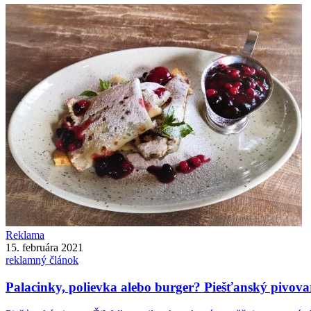
Reklama
15. februára 2021
reklamný článok
Palacinky, polievka alebo burger? Piešťanský pivovar