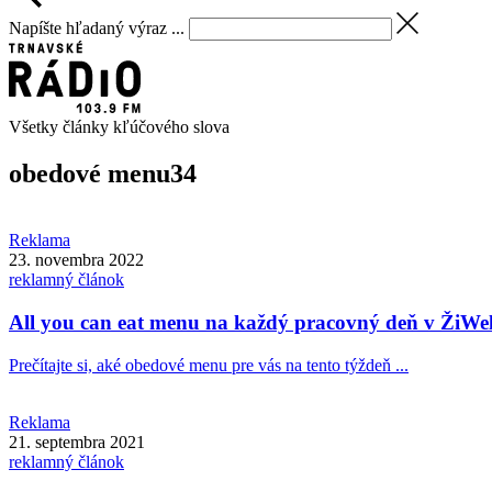
Napíšte hľadaný výraz ...
Všetky články kľúčového slova
obedové menu
34
Reklama
23. novembra 2022
reklamný článok
All you can eat menu na každý pracovný deň v ŽiWe
Prečítajte si, aké obedové menu pre vás na tento týždeň ...
Reklama
21. septembra 2021
reklamný článok