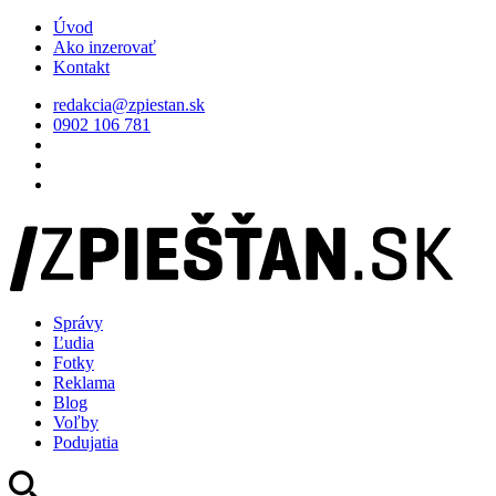
Úvod
Ako inzerovať
Kontakt
redakcia@zpiestan.sk
0902 106 781
Správy
Ľudia
Fotky
Reklama
Blog
Voľby
Podujatia