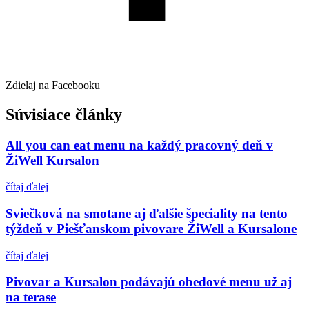
Zdielaj na Facebooku
Súvisiace články
All you can eat menu na každý pracovný deň v
ŽiWell Kursalon
čítaj ďalej
Sviečková na smotane aj ďalšie špeciality na tento
týždeň v Piešťanskom pivovare ŽiWell a Kursalone
čítaj ďalej
Pivovar a Kursalon podávajú obedové menu už aj
na terase