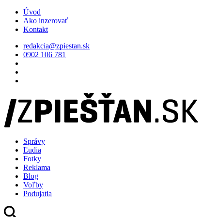
Úvod
Ako inzerovať
Kontakt
redakcia@zpiestan.sk
0902 106 781
Správy
Ľudia
Fotky
Reklama
Blog
Voľby
Podujatia