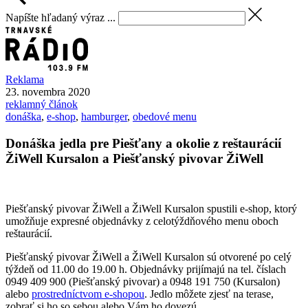
Napíšte hľadaný výraz ...
Reklama
23. novembra 2020
reklamný článok
donáška
,
e-shop
,
hamburger
,
obedové menu
Donáška jedla pre Piešťany a okolie z reštaurácií
ŽiWell Kursalon a Piešťanský pivovar ŽiWell
Piešťanský pivovar ŽiWell a ŽiWell Kursalon spustili e-shop, ktorý
umožňuje expresné objednávky z celotýždňového menu oboch
reštaurácií.
Piešťanský pivovar ŽiWell a ŽiWell Kursalon sú otvorené po celý
týždeň od 11.00 do 19.00 h. Objednávky prijímajú na tel. číslach
0949 409 900 (Piešťanský pivovar) a 0948 191 750 (Kursalon)
alebo
prostredníctvom e-shopou
. Jedlo môžete zjesť na terase,
zobrať si ho so sebou alebo Vám ho dovezú.