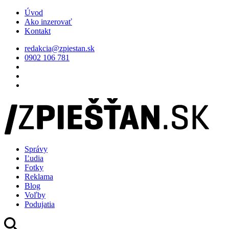
Úvod
Ako inzerovať
Kontakt
redakcia@zpiestan.sk
0902 106 781
Správy
Ľudia
Fotky
Reklama
Blog
Voľby
Podujatia