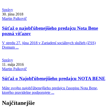
Správy
30. júna 2018
Martin
Palkovič
Súťaž o najobľúbenejšieho predajcu Nota Bene
pozná víťazov
V stredu 27. júna 2018 v Zariadení sociálnych služieb (ZSS)
Domum ...
Správy
11. mája 2016
Martin
Palkovič
Súťaž o Najobľúbenejšieho predajcu NOTA BENE
Máte svojho najobľúbenejšieho predajcu časopisu Nota Bene,
ktorého pravidelne podporujete ...
Najčítanejšie