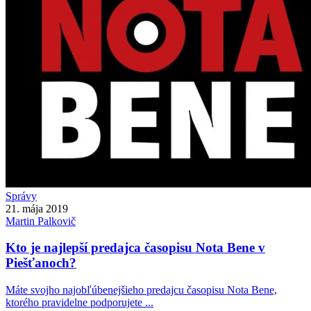
Správy
21. mája 2019
Martin
Palkovič
Kto je najlepší predajca časopisu Nota Bene v
Piešťanoch?
Máte svojho najobľúbenejšieho predajcu časopisu Nota Bene,
ktorého pravidelne podporujete ...