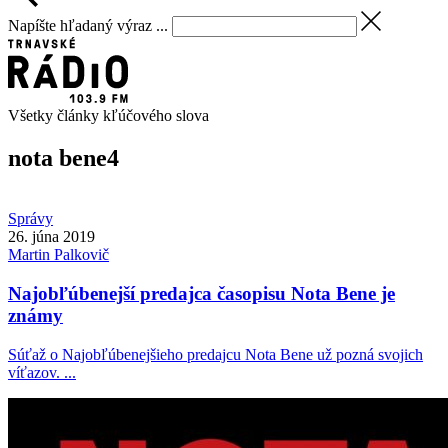
Napíšte hľadaný výraz ...
Všetky články kľúčového slova
nota bene
4
Správy
26. júna 2019
Martin
Palkovič
Najobľúbenejší predajca časopisu Nota Bene je
známy
Súťaž o Najobľúbenejšieho predajcu Nota Bene už pozná svojich
víťazov. ...