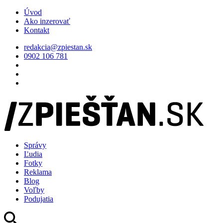
Úvod
Ako inzerovať
Kontakt
redakcia@zpiestan.sk
0902 106 781
Správy
Ľudia
Fotky
Reklama
Blog
Voľby
Podujatia