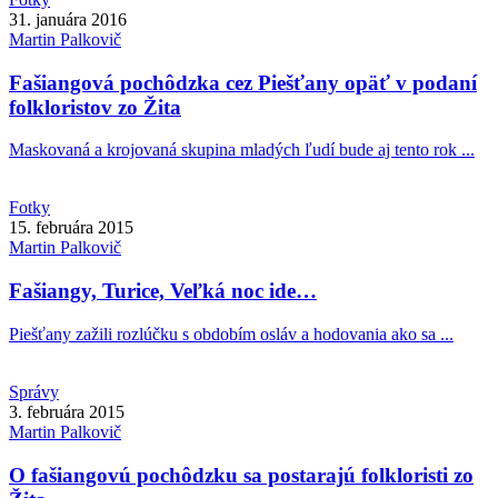
31. januára 2016
Martin
Palkovič
Fašiangová pochôdzka cez Piešťany opäť v podaní
folkloristov zo Žita
Maskovaná a krojovaná skupina mladých ľudí bude aj tento rok ...
Fotky
15. februára 2015
Martin
Palkovič
Fašiangy, Turice, Veľká noc ide…
Piešťany zažili rozlúčku s obdobím osláv a hodovania ako sa ...
Správy
3. februára 2015
Martin
Palkovič
O fašiangovú pochôdzku sa postarajú folkloristi zo