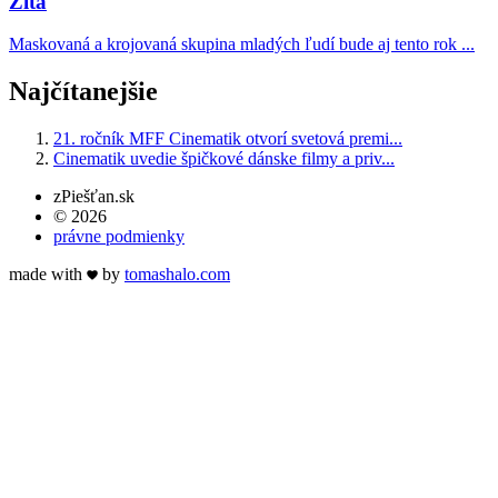
Žita
Maskovaná a krojovaná skupina mladých ľudí bude aj tento rok ...
Najčítanejšie
21. ročník MFF Cinematik otvorí svetová premi...
Cinematik uvedie špičkové dánske filmy a priv...
zPiešťan.sk
© 2026
právne podmienky
made with
by
tomas
halo
.com