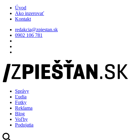
Úvod
Ako inzerovať
Kontakt
redakcia@zpiestan.sk
0902 106 781
Správy
Ľudia
Fotky
Reklama
Blog
Voľby
Podujatia