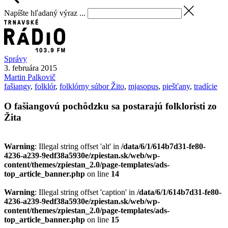
Napíšte hľadaný výraz ...
Správy
3. februára 2015
Martin
Palkovič
fašiangy
,
folklór
,
folklórny súbor Žito
,
mjasopus
,
piešťany
,
tradície
O fašiangovú pochôdzku sa postarajú folkloristi zo
Žita
Warning
: Illegal string offset 'alt' in
/data/6/1/614b7d31-fe80-
4236-a239-9edf38a5930e/zpiestan.sk/web/wp-
content/themes/zpiestan_2.0/page-templates/ads-
top_article_banner.php
on line
14
Warning
: Illegal string offset 'caption' in
/data/6/1/614b7d31-fe80-
4236-a239-9edf38a5930e/zpiestan.sk/web/wp-
content/themes/zpiestan_2.0/page-templates/ads-
top_article_banner.php
on line
15