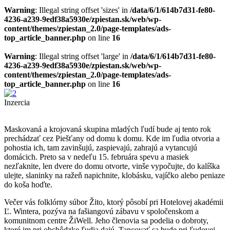
Warning
: Illegal string offset 'sizes' in
/data/6/1/614b7d31-fe80-
4236-a239-9edf38a5930e/zpiestan.sk/web/wp-
content/themes/zpiestan_2.0/page-templates/ads-
top_article_banner.php
on line
16
Warning
: Illegal string offset 'large' in
/data/6/1/614b7d31-fe80-
4236-a239-9edf38a5930e/zpiestan.sk/web/wp-
content/themes/zpiestan_2.0/page-templates/ads-
top_article_banner.php
on line
16
Inzercia
Maskovaná a krojovaná skupina mladých ľudí bude aj tento rok
prechádzať cez Piešťany od domu k domu. Kde im ľudia otvoria a
pohostia ich, tam zavinšujú, zaspievajú, zahrajú a vytancujú
domácich. Preto sa v nedeľu 15. februára spevu a masiek
nezľaknite, len dvere do domu otvorte, vinše vypočujte, do kalíška
ulejte, slaninky na ražeň napichnite, klobásku, vajíčko alebo peniaze
do koša hoďte.
Večer vás folklórny súbor Žito, ktorý pôsobí pri Hotelovej akadémii
Ľ. Wintera, pozýva na fašiangovú zábavu v spoločenskom a
komunitnom centre ŽiWell. Jeho členovia sa podelia o dobroty,
ktoré im pri obchôdzke ľudia dajú. Tancovať sa bude pri ľudovej