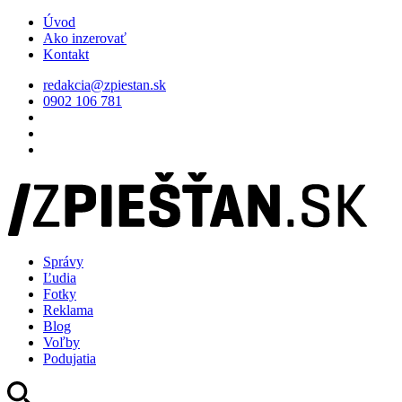
Úvod
Ako inzerovať
Kontakt
redakcia@zpiestan.sk
0902 106 781
Správy
Ľudia
Fotky
Reklama
Blog
Voľby
Podujatia