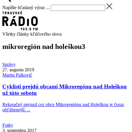
Napíšte hľadaný výraz ...
Všetky články kľúčového slova
mikroregión nad holeškou
3
Správy
27. augusta 2019
Martin
Palkovič
Cyklisti prejdú obcami Mikroregónu nad Holeškou
už túto sobotu
Rekreačný prejazd cez obce Mikroregiónu nad Holeškou je čoraz
obľúbenejší. ...
Fotky
3. septembra 2017