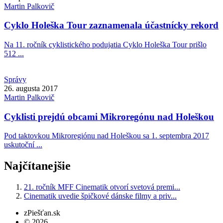
Martin
Palkovič
Cyklo Holeška Tour zaznamenala účastnícky rekord
Na 11. ročník cyklistického podujatia Cyklo Holeška Tour prišlo
512 ...
Správy
26. augusta 2017
Martin
Palkovič
Cyklisti prejdú obcami Mikroregónu nad Holeškou
Pod taktovkou Mikroregiónu nad Holeškou sa 1. septembra 2017
uskutoční ...
Najčítanejšie
21. ročník MFF Cinematik otvorí svetová premi...
Cinematik uvedie špičkové dánske filmy a priv...
zPiešťan.sk
© 2026