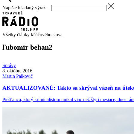
Napíšte hľadaný výraz ...
Všetky články kľúčového slova
ľubomír behan
2
Správy
8. októbra 2016
Martin
Palkovič
AKTUALIZOVANÉ: Takto sa skrýval väzeň na útek
Piešťanca, ktorý kriminalistom unikal viac než štyri mesiace, dnes ráno