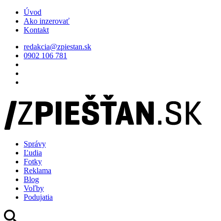
Úvod
Ako inzerovať
Kontakt
redakcia@zpiestan.sk
0902 106 781
Správy
Ľudia
Fotky
Reklama
Blog
Voľby
Podujatia