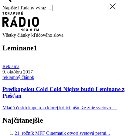
Napíšte hľadaný výraz ...
Všetky články kľúčového slova
Leminane
1
Reklama
9. októbra 2017
reklamný článok
Predkapelou Cold Cold Nights budú Leminane z
Piešťan
Mladú českú kapelu, o ktorej kritici píšu, že znie svetovo, ...
Najčítanejšie
21. ročník MFF Cinematik otvorí svetová premi...