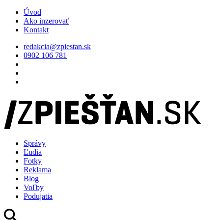
Úvod
Ako inzerovať
Kontakt
redakcia@zpiestan.sk
0902 106 781
Správy
Ľudia
Fotky
Reklama
Blog
Voľby
Podujatia