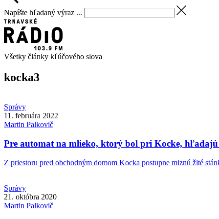
Napíšte hľadaný výraz ...
Všetky články kľúčového slova
kocka
3
Správy
11. februára 2022
Martin
Palkovič
Pre automat na mlieko, ktorý bol pri Kocke, hľadajú
Z priestoru pred obchodným domom Kocka postupne miznú žlté stánky
Správy
21. októbra 2020
Martin
Palkovič