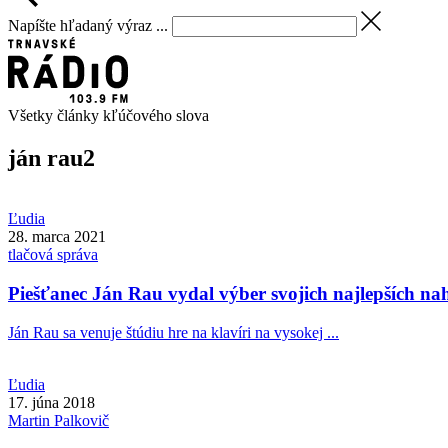
Napíšte hľadaný výraz ...
Všetky články kľúčového slova
ján rau
2
Ľudia
28. marca 2021
tlačová správa
Piešťanec Ján Rau vydal výber svojich najlepších n
Ján Rau sa venuje štúdiu hre na klavíri na vysokej ...
Ľudia
17. júna 2018
Martin
Palkovič