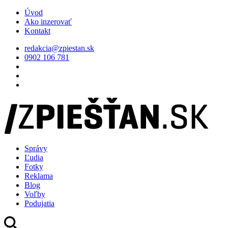
Úvod
Ako inzerovať
Kontakt
redakcia@zpiestan.sk
0902 106 781
Správy
Ľudia
Fotky
Reklama
Blog
Voľby
Podujatia