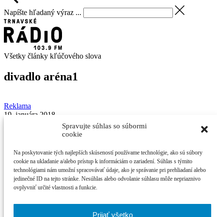
Napíšte hľadaný výraz ...
Všetky články kľúčového slova
divadlo aréna
1
Reklama
19. januára 2018
reklamný článok
Spravujte súhlas so súbormi
cookie
Divadlo Arená uvedie v Piešťanoch hru Sklenený
zverinec s Emíliou Vášáryovou
Na poskytovanie tých najlepších skúseností používame technológie, ako sú súbory
cookie na ukladanie a/alebo prístup k informáciám o zariadení. Súhlas s týmito
technológiami nám umožní spracovávať údaje, ako je správanie pri prehliadaní alebo
Jeden z najznámejších titulov svetovej drámy ponúkajúci hercom
jedinečné ID na tejto stránke. Nesúhlas alebo odvolanie súhlasu môže nepriaznivo
veľké charaktery, ...
ovplyvniť určité vlastnosti a funkcie.
Najčítanejšie
Prijať všetko