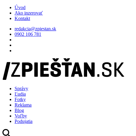
Úvod
Ako inzerovať
Kontakt
redakcia@zpiestan.sk
0902 106 781
Správy
Ľudia
Fotky
Reklama
Blog
Voľby
Podujatia