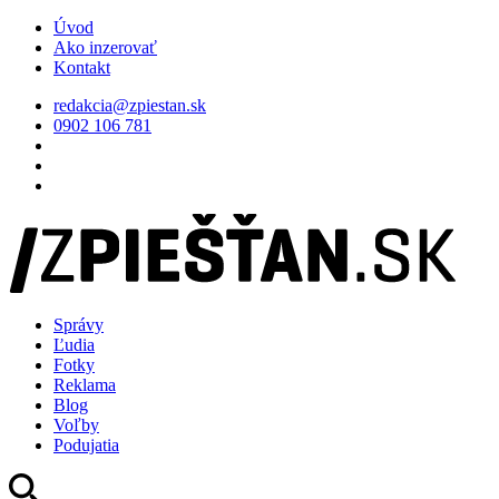
Úvod
Ako inzerovať
Kontakt
redakcia@zpiestan.sk
0902 106 781
Správy
Ľudia
Fotky
Reklama
Blog
Voľby
Podujatia