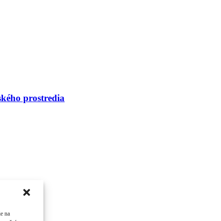
ského prostredia
ie na