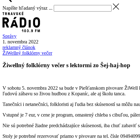
Napíšte hľadaný výraz ...
Správy
1. novembra 2022
reklamný článok
ŽiWellný folklórny večer
Žiwellný folklórny večer s lektormi zo Šej-haj-hop
V sobotu 5. novembra 2022 sa bude v Piešťanskom pivovare ŽiWell ko
ľudovú zábavu so živou hudbou z Kopaníc, ale aj školu tanca.
Tanečníci i netanečníci, folkloristi aj ľudia bez skúseností sa môž
Vstupné je 7 eur, v cene je program, omastený chleba s cibuľou, pále
Nie sú potrebné žiadne predchádzajúce skúsenosti, iba chuť zabaviť 
Stoly je potrebné rezervovať priamo v pivovare na tel. čísle 09494099