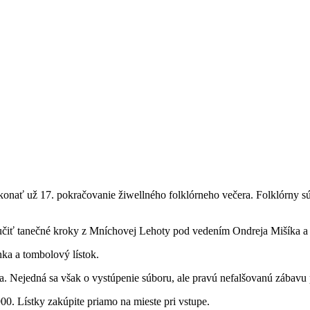
nať už 17. pokračovanie žiwellného folklórneho večera. Folklórny súbo
u naučiť tanečné kroky z Mníchovej Lehoty pod vedením Ondreja Mišíka 
nka a tombolový lístok.
sa. Nejedná sa však o vystúpenie súboru, ale pravú nefalšovanú zábavu 
00. Lístky zakúpite priamo na mieste pri vstupe.