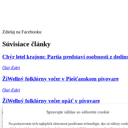
Zdielaj na Facebooku
Súvisiace články
Chýr letel krajom: Partia predstaví osobnosti z dedin
čítaj ďalej
ŽiWellný folklórny večer v Piešťanskom pivovare
čítaj ďalej
ŽiWellný folklórny večer opäť v pivovare
čítaj ďalej
Spravujte súhlas so súbormi cookie
Najčítanejšie
Na poskytovanie tých najlepších skúseností používame technológie, ako sú súbory cook