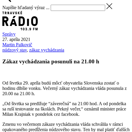
Napíšte hľadaný výraz ...
Správy
27. apríla 2021
Martin
Palkovič
núdzový stav
,
zákaz vychádzania
Zákaz vychádzania posunuli na 21.00 h
Od štvrtka 29. apríla budú môcť obyvatelia Slovenska zostať o
hodinu dlhšie vonku. Večerný zákaz vychádzania vláda posunula z
20.00 na 21.00 h.
„Od štvrtka sa predlžuje “záverečná” na 21:00 hod. A od pondelka
sa ruší testovanie na školách. Pekný večer,“ oznámil minister práce
Milan Krajniak v pondelok cez facebook.
Zmenu vo večernom zákaze vychádzania vláda schválila v rámci
opakovaného predĺženia núdzového stavu. Ten by mal platiť ďalších