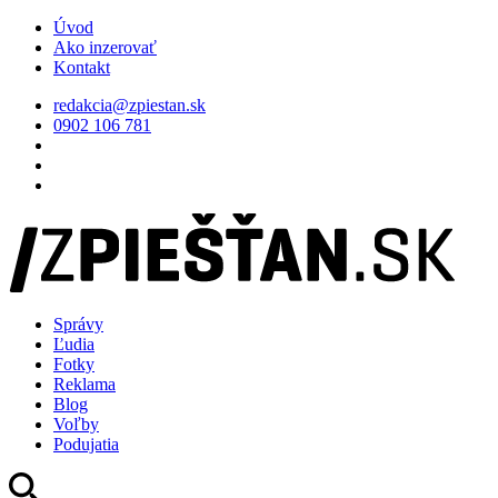
Úvod
Ako inzerovať
Kontakt
redakcia@zpiestan.sk
0902 106 781
Správy
Ľudia
Fotky
Reklama
Blog
Voľby
Podujatia