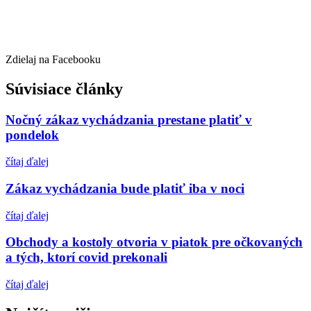
Zdielaj na Facebooku
Súvisiace články
Nočný zákaz vychádzania prestane platiť v
pondelok
čítaj ďalej
Zákaz vychádzania bude platiť iba v noci
čítaj ďalej
Obchody a kostoly otvoria v piatok pre očkovaných
a tých, ktorí covid prekonali
čítaj ďalej