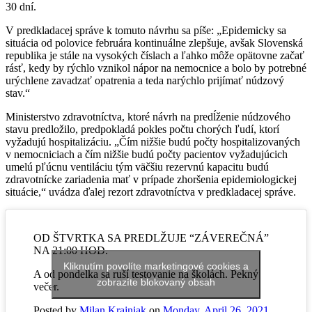
30 dní.
V predkladacej správe k tomuto návrhu sa píše: „Epidemicky sa
situácia od polovice februára kontinuálne zlepšuje, avšak Slovenská
republika je stále na vysokých číslach a ľahko môže opätovne začať
rásť, kedy by rýchlo vznikol nápor na nemocnice a bolo by potrebné
urýchlene zavadzať opatrenia a teda narýchlo prijímať núdzový
stav.“
Ministerstvo zdravotníctva, ktoré návrh na predĺženie núdzového
stavu predložilo, predpokladá pokles počtu chorých ľudí, ktorí
vyžadujú hospitalizáciu. „Čím nižšie budú počty hospitalizovaných
v nemocniciach a čím nižšie budú počty pacientov vyžadujúcich
umelú pľúcnu ventiláciu tým väčšiu rezervnú kapacitu budú
zdravotnícke zariadenia mať v prípade zhoršenia epidemiologickej
situácie,“ uvádza ďalej rezort zdravotníctva v predkladacej správe.
OD ŠTVRTKA SA PREDLŽUJE “ZÁVEREČNÁ”
NA 21:00 HOD.
Kliknutím povolíte marketingové cookies a
A od pondelka sa ruší testovanie na školách. Pekný
zobrazíte blokovaný obsah
večer.
Posted by
Milan Krajniak
on
Monday, April 26, 2021