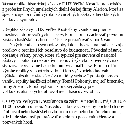
Verná replika historickej zástavy DHZ Veľké Kostoľany pochádza
z profesionálnych umeleckých dielní českej firmy Alerion, ktorá sa
špecializuje na ručnú výrobu slávnostných zástav a heraldických
znakov a symbolov.
„Replika zástavy DHZ Veľké Kostoľany vznikla na prianie
miestnych dobrovoľných hasičov, ktorí si priali zachovať pôvodnú
zástavu hasičského zboru a súčasne pokračovať v používaní
hasičských tradícií a symbolov, aby tak nadviazali na tradície svojich
predkov a preniesli ich posolstvo do budúcnosti. Pôvodná zástava
obsahuje všetky prvky, ktoré sú typické pre slovenské hasičské
zástavy – bohatú a dekoratívnu rohovú výšivku, slovenský znak,
štylizované vyšívané hasičské motívy a maľbu sv. Floriána. Pri
výrobe repliky sa spotrebovalo 20 km vyšívacieho hodvábu a
výšivka obsahuje viac ako dva milióny stehov,“ popisuje proces
vzniku repliky hasičskej zástavy Tomáš Pokorný, majiteľ brnenskej
firmy Alerion, ktorá repliku historickej zástavy pre
veľkokostolianských dobrovoľných hasičov vyrobila.
Oslavy vo Veľkých Kostoľanoch sa začnú v nedeľu 8. mája 2016 o
11.00 h svätou omšou. Nasledovať bude slávnostný pochod členov
Dobrovoľného hasičského zboru do miestneho kultúrneho domu,
kde bude slávnosť pokračovať obedom a posedením členov a
pozvaných hostí.