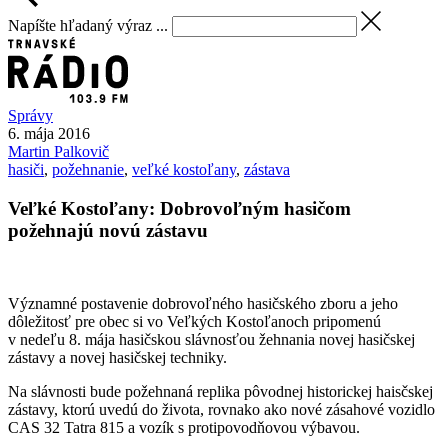
Napíšte hľadaný výraz ...
Správy
6. mája 2016
Martin
Palkovič
hasiči
,
požehnanie
,
veľké kostoľany
,
zástava
Veľké Kostoľany: Dobrovoľným hasičom
požehnajú novú zástavu
Významné postavenie dobrovoľného hasičského zboru a jeho
dôležitosť pre obec si vo Veľkých Kostoľanoch pripomenú
v nedeľu 8. mája hasičskou slávnosťou žehnania novej hasičskej
zástavy a novej hasičskej techniky.
Na slávnosti bude požehnaná replika pôvodnej historickej haisčskej
zástavy, ktorú uvedú do života, rovnako ako nové zásahové vozidlo
CAS 32 Tatra 815 a vozík s protipovodňovou výbavou.