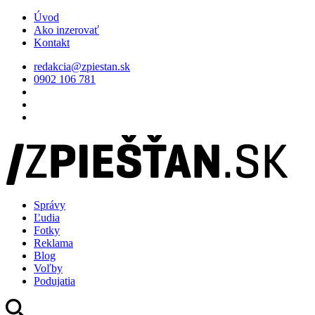
Úvod
Ako inzerovať
Kontakt
redakcia@zpiestan.sk
0902 106 781
Správy
Ľudia
Fotky
Reklama
Blog
Voľby
Podujatia