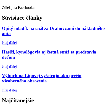
Zdielaj na Facebooku
Súvisiace články
Opitý mladík narazil za Drahovcami do nákladného
auta
čítaj ďalej
Hasiči, kynológovia aj čestná stráž sa predstavia
deťom
čítaj ďalej
Výbuch na Lipovej vyšetrujú ako prečin
všeobecného ohrozenia
čítaj ďalej
Najčítanejšie