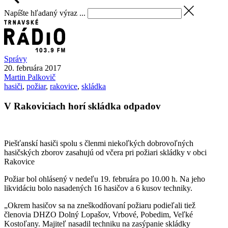
Napíšte hľadaný výraz ...
Správy
20. februára 2017
Martin
Palkovič
hasiči
,
požiar
,
rakovice
,
skládka
V Rakoviciach horí skládka odpadov
Piešťanskí hasiči spolu s členmi niekoľkých dobrovoľných
hasičských zborov zasahujú od včera pri požiari skládky v obci
Rakovice
Požiar bol ohlásený v nedeľu 19. februára po 10.00 h. Na jeho
likvidáciu bolo nasadených 16 hasičov a 6 kusov techniky.
„Okrem hasičov sa na zneškodňovaní požiaru podieľali tiež
členovia DHZO Dolný Lopašov, Vrbové, Pobedim, Veľké
Kostoľany. Majiteľ nasadil techniku na zasýpanie skládky