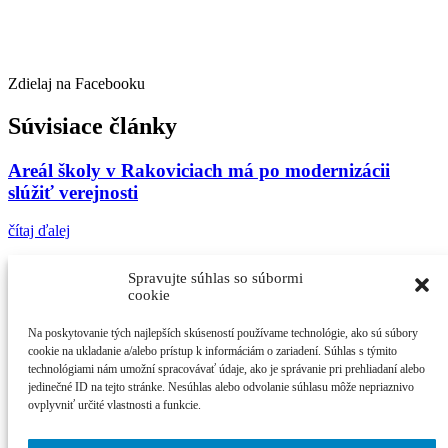
Zdielaj na Facebooku
Súvisiace články
Areál školy v Rakoviciach má po modernizácii
slúžiť verejnosti
čítaj ďalej
Most medzi Rakovicami a Veselým postavili nanovo
Spravujte súhlas so súbormi
cookie
čítaj ďalej
Na poskytovanie tých najlepších skúseností používame technológie, ako sú súbory
Hasiči, kynológovia aj čestná stráž sa predstavia
cookie na ukladanie a/alebo prístup k informáciám o zariadení. Súhlas s týmito
deťom
technológiami nám umožní spracovávať údaje, ako je správanie pri prehliadaní alebo
jedinečné ID na tejto stránke. Nesúhlas alebo odvolanie súhlasu môže nepriaznivo
ovplyvniť určité vlastnosti a funkcie.
čítaj ďalej