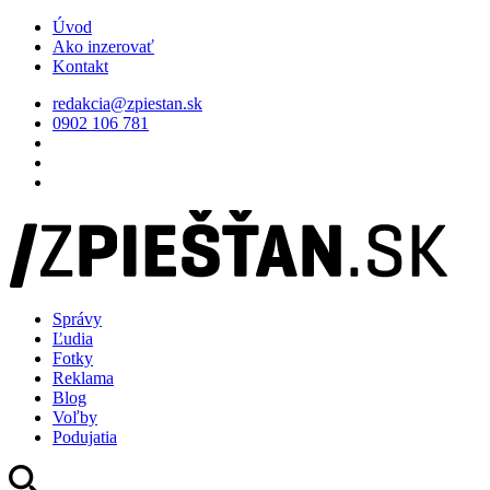
Úvod
Ako inzerovať
Kontakt
redakcia@zpiestan.sk
0902 106 781
Správy
Ľudia
Fotky
Reklama
Blog
Voľby
Podujatia