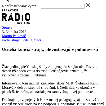
Napíšte hľadaný výraz ...
Správy
3. februára 2016
Martin
Palkovič
škola
,
štrajk
,
učitelia
,
žiaci
Učitelia končia štrajk, ale zostávajú v pohotovosti
Žiaci jedinej piešťanskej školy zapojenej do štrajku učiteľov sa po
dvoch týždňoch vrátia do tried. Pedagógovia oznámili, že
vyučovanie začína 8. februára.
Informoval o tom riaditeľ Základnej školy M. R. Štefánika Kamil
Moravčík deň po stretnutí s rodičmi. Učitelia štrajku ukončia v
piatok 5. februára, ale naďalej zostanú v štrajkovej pohotovosti.
Do štrajku je zapojených čoraz menej pedagógov, aj dnes sa však
konajú viaceré akcie na ich podporu. Dopoludnia sa uskutočnil tichý