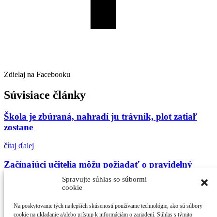
Zdielaj na Facebooku
Súvisiace články
Škola je zbúraná, nahradí ju trávnik, plot zatiaľ
zostane
čítaj ďalej
Začínajúci učitelia môžu požiadať o pravidelný
príspevok na bývanie
Spravujte súhlas so súbormi
cookie
čítaj ďalej
Na poskytovanie tých najlepších skúseností používame technológie, ako sú súbory
Radnica rozhodla o termíne otvorenia škôlok a
cookie na ukladanie a/alebo prístup k informáciám o zariadení. Súhlas s týmito