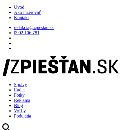
Úvod
Ako inzerovať
Kontakt
redakcia@zpiestan.sk
0902 106 781
Správy
Ľudia
Fotky
Reklama
Blog
Voľby
Podujatia