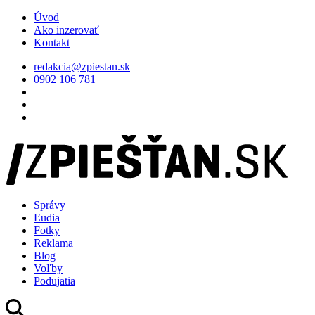
Úvod
Ako inzerovať
Kontakt
redakcia@zpiestan.sk
0902 106 781
Správy
Ľudia
Fotky
Reklama
Blog
Voľby
Podujatia