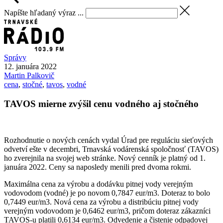
Napíšte hľadaný výraz ...
Správy
12. januára 2022
Martin
Palkovič
cena
,
stočné
,
tavos
,
vodné
TAVOS mierne zvýšil cenu vodného aj stočného
Rozhodnutie o nových cenách vydal Úrad pre reguláciu sieťových
odvetví ešte v decembri, Trnavská vodárenská spoločnosť (TAVOS)
ho zverejnila na svojej web stránke. Nový cenník je platný od 1.
januára 2022. Ceny sa naposledy menili pred dvoma rokmi.
Maximálna cena za výrobu a dodávku pitnej vody verejným
vodovodom (vodné) je po novom 0,7847 eur/m3. Doteraz to bolo
0,7449 eur/m3. Nová cena za výrobu a distribúciu pitnej vody
verejným vodovodom je 0,6462 eur/m3, pričom doteraz zákazníci
TAVOS-u platili 0,6134 eur/m3. Odvedenie a čistenie odpadovej