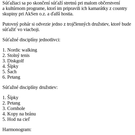
Súťažiaci sa po skončení súťaží stretnú pri malom občerstvení
a kultúrnom programe, ktorí im pripravili ich kamarátky z country
skupiny pri AkSen o.z. a ďalší hostia.
Putovný pohár si odvezie jedno z trojčlenných družstiev, ktoré bude
súťažiť vo viacboji.
Súťažné disciplíny jednotlivci:
1. Nordic walking
2. Stolný tenis
3. Diskgolf
4. Šípky
5. Šach
6. Petang
Súťažné disciplíny družstiev:
1. Šípky
2. Petang
3. Cornhole
4. Kopy na bránu
5. Hod na cieľ
Harmonogram: