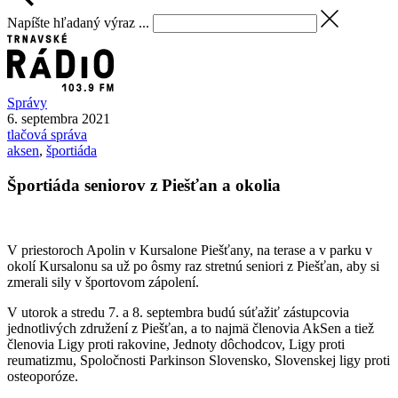
Napíšte hľadaný výraz ...
Správy
6. septembra 2021
tlačová správa
aksen
,
športiáda
Športiáda seniorov z Piešťan a okolia
V priestoroch Apolin v Kursalone Piešťany, na terase a v parku v
okolí Kursalonu sa už po ôsmy raz stretnú seniori z Piešťan, aby si
zmerali sily v športovom zápolení.
V utorok a stredu 7. a 8. septembra budú súťažiť zástupcovia
jednotlivých združení z Piešťan, a to najmä členovia AkSen a tiež
členovia Ligy proti rakovine, Jednoty dôchodcov, Ligy proti
reumatizmu, Spoločnosti Parkinson Slovensko, Slovenskej ligy proti
osteoporóze.