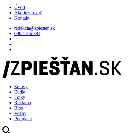
Úvod
Ako inzerovať
Kontakt
redakcia@zpiestan.sk
0902 106 781
Správy
Ľudia
Fotky
Reklama
Blog
Voľby
Podujatia