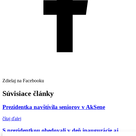
Zdielaj na Facebooku
Súvisiace články
Prezidentka navštívila seniorov v AkSene
čítaj ďalej
S prezidentkou obedovali v deň inaugurácie aj