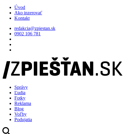
Úvod
Ako inzerovať
Kontakt
redakcia@zpiestan.sk
0902 106 781
Správy
Ľudia
Fotky
Reklama
Blog
Voľby
Podujatia