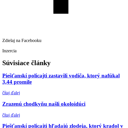
Zdielaj na Facebooku
Inzercia
Súvisiace články
Piešťanskí policajti zastavili vodiča, ktorý nafúkal
3,44 promile
čítaj ďalej
Zrazenú chodkyňu našli okoloidúci
čítaj ďalej
Piešťanskí policajti hľadajú zlodeja, ktorý kradol v