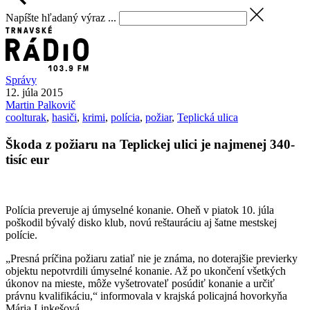
Napíšte hľadaný výraz ...
Správy
12. júla 2015
Martin
Palkovič
coolturak
,
hasiči
,
krimi
,
polícia
,
požiar
,
Teplická ulica
Škoda z požiaru na Teplickej ulici je najmenej 340-
tisíc eur
Polícia preveruje aj úmyselné konanie. Oheň v piatok 10. júla
poškodil bývalý disko klub, novú reštauráciu aj šatne mestskej
polície.
„Presná príčina požiaru zatiaľ nie je známa, no doterajšie previerky
objektu nepotvrdili úmyselné konanie. Až po ukončení všetkých
úkonov na mieste, môže vyšetrovateľ posúdiť konanie a určiť
právnu kvalifikáciu,“ informovala v krajská policajná hovorkyňa
Mária Linkešová.