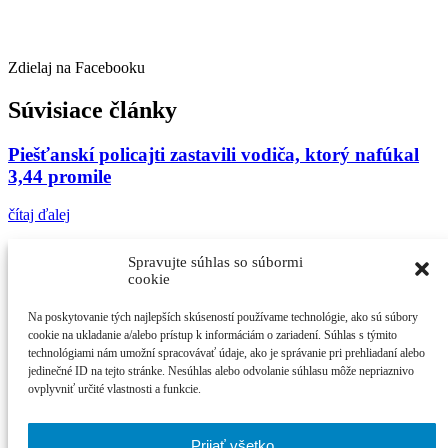
Zdielaj na Facebooku
Súvisiace články
Piešťanskí policajti zastavili vodiča, ktorý nafúkal
3,44 promile
čítaj ďalej
Zrazenú chodkyňu našli okoloidúci
Spravujte súhlas so súbormi
cookie
čítaj ďalej
Na poskytovanie tých najlepších skúseností používame technológie, ako sú súbory
Piešťanskí policajti hľadajú zlodeja, ktorý kradol v
cookie na ukladanie a/alebo prístup k informáciám o zariadení. Súhlas s týmito
centre mesta
technológiami nám umožní spracovávať údaje, ako je správanie pri prehliadaní alebo
jedinečné ID na tejto stránke. Nesúhlas alebo odvolanie súhlasu môže nepriaznivo
ovplyvniť určité vlastnosti a funkcie.
čítaj ďalej
Najčítanejšie
Prijať všetko