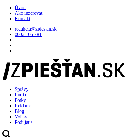
Úvod
Ako inzerovať
Kontakt
redakcia@zpiestan.sk
0902 106 781
Správy
Ľudia
Fotky
Reklama
Blog
Voľby
Podujatia