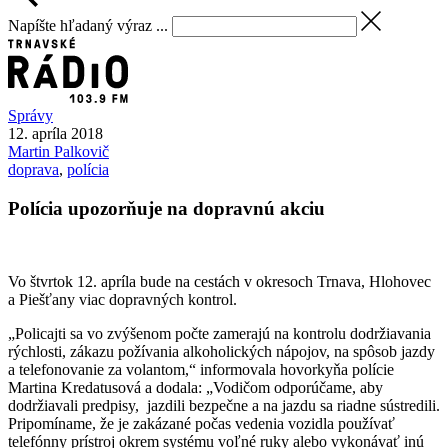
Napíšte hľadaný výraz ...
Správy
12. apríla 2018
Martin
Palkovič
doprava
,
polícia
Polícia upozorňuje na dopravnú akciu
Vo štvrtok 12. apríla bude na cestách v okresoch Trnava, Hlohovec
a Piešťany viac dopravných kontrol.
„Policajti sa vo zvýšenom počte zamerajú na kontrolu dodržiavania
rýchlosti, zákazu požívania alkoholických nápojov, na spôsob jazdy
a telefonovanie za volantom,“ informovala hovorkyňa polície
Martina Kredatusová a dodala: „Vodičom odporúčame, aby
dodržiavali predpisy, jazdili bezpečne a na jazdu sa riadne sústredili.
Pripomíname, že je zakázané počas vedenia vozidla používať
telefónny prístroj okrem systému voľné ruky alebo vykonávať inú