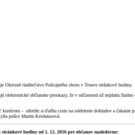
e Okresné riaditeľstvo Policajného zboru v Trnave stránkové hodiny.
ujú elektronické občianske preukazy, že v súčasnosti už neplatia žiadn
uriérom – ušetríte si ďalšiu cestu na oddelenie dokladov a čakanie pr
kyňa políce Martin Kredatusová.
stránkové hodiny od 1. 12. 2016 pre občanov nasledovne: