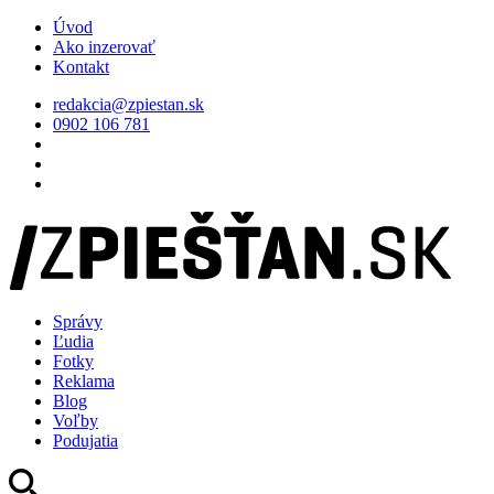
Úvod
Ako inzerovať
Kontakt
redakcia@zpiestan.sk
0902 106 781
Správy
Ľudia
Fotky
Reklama
Blog
Voľby
Podujatia