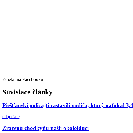
Zdielaj na Facebooku
Súvisiace články
Piešťanskí policajti zastavili vodiča, ktorý nafúkal 3,
čítaj ďalej
Zrazenú chodkyňu našli okoloidúci