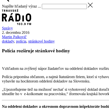
Napíšte hľadaný výraz ...
Správy
2. decembra 2016
Martin
Palkovič
doklady
,
polícia
,
stránkové hodiny
Polícia rozširuje stránkové hodiny
Vzhľadom na zvýšený nápor žiadateľov na oddelení dokladov rozširuj
Polícia pripomína občanom, a najmä štatutárom firiem, ktorí si vybav
vybavíte na hociktorom oddelení dokladov na Slovensku.
„Upozorňujeme tiež na možnosť nechať si vyhotovený doklad doručiť k
uhradíte ho v e-kolkomate na pracovisku,“ iformovala krajská hovor
Na oddelení dokladov a okresnom dopravnom inšpektoráte budú 