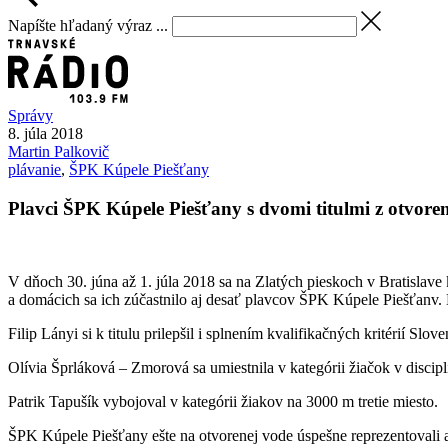
Napíšte hľadaný výraz ...
Správy
8. júla 2018
Martin
Palkovič
plávanie
,
ŠPK Kúpele Piešťany
Plavci ŠPK Kúpele Piešťany s dvomi titulmi z otvore
V dňoch 30. júna až 1. júla 2018 sa na Zlatých pieskoch v Bratislav
a domácich sa ich zúčastnilo aj desať plavcov ŠPK Kúpele Piešťanv. Na
Filip Lányi si k titulu prilepšil i splnením kvalifikačných kritérií S
Olívia Šprláková – Zmorová sa umiestnila v kategórii žiačok v disci
Patrik Tapušík vybojoval v kategórii žiakov na 3000 m tretie miesto.
ŠPK Kúpele Piešťany ešte na otvorenej vode úspešne reprezentovali a