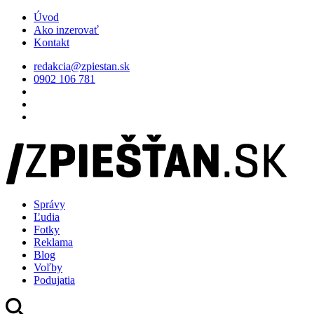
Úvod
Ako inzerovať
Kontakt
redakcia@zpiestan.sk
0902 106 781
Správy
Ľudia
Fotky
Reklama
Blog
Voľby
Podujatia