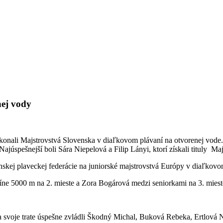
nej vody
e konali Majstrovstvá Slovenska v diaľkovom plávaní na otvorenej vod
júspešnejší boli Sára Niepelová a Filip Lányi, ktorí získali tituly Maj
lovenskej plaveckej federácie na juniorské majstrovstvá Európy v diaľkov
plíne 5000 m na 2. mieste a Zora Bogárová medzi seniorkami na 3. miest
 svoje trate úspešne zvládli Škodný Michal, Buková Rebeka, Ertlová N