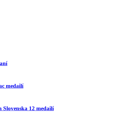
aní
ac medailí
h Slovenska 12 medailí