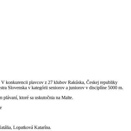
e. V konkurencii plavcov z 27 klubov Rakúska, Českej republiky
stra Slovenska v kategórii seniorov a juniorov v disciplíne 5000 m.
om plávaní, ktoré sa uskutočnia na Malte.
e
atália, Lopatková Katarína.