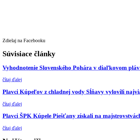
Zdielaj na Facebooku
Súvisiace články
Vyhodnotenie Slovenského Pohára v diaľkovom pláv
čítaj ďalej
Plavci Kúpeľov z chladnej vody Sĺňavy vylovili najvi
čítaj ďalej
Plavci ŠPK Kúpele Piešťany získali na majstrovstvác
čítaj ďalej