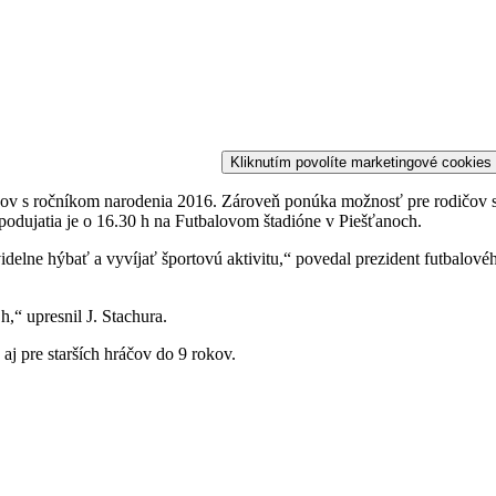
Kliknutím povolíte marketingové cookies
ov s ročníkom narodenia 2016. Zároveň ponúka možnosť pre rodičov star
podujatia je o 16.30 h na Futbalovom štadióne v Piešťanoch.
videlne hýbať a vyvíjať športovú aktivitu,“ povedal prezident futbalov
,“ upresnil J. Stachura.
j pre starších hráčov do 9 rokov.