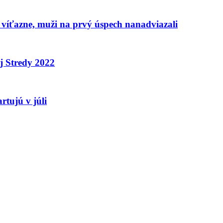
 víťazne, muži na prvý úspech nanadviazali
j Stredy 2022
rtujú v júli