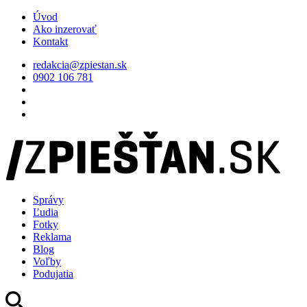
Úvod
Ako inzerovať
Kontakt
redakcia@zpiestan.sk
0902 106 781
Správy
Ľudia
Fotky
Reklama
Blog
Voľby
Podujatia