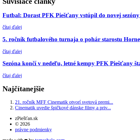
Súvisiace články
Futbal: Dorast PFK Piešťany vstúpil do novej sezóny
čítaj ďalej
5. ročník futbalového turnaja o pohár starostu Horne
čítaj ďalej
Sezóna končí v nedeľu, letné kempy PFK Piešťany šta
čítaj ďalej
Najčítanejšie
21. ročník MFF Cinematik otvorí svetová premi...
Cinematik uvedie špičkové dánske filmy a priv...
zPiešťan.sk
© 2026
právne podmienky