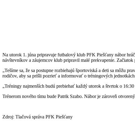
Na utorok 1. júna pripravuje futbalový klub PFK Piešťany nábor hráč
návštevníkov a záujemcov klub pripravil malé prekvapenie. Začiatok 
„Tešíme sa, že sa postupne rozbiehajú športoviská a deti sa môžu pra
rodičov, aby sa prišli pozrieť a informovať o tréningových jednotkách
„Tréningy najmenších budú prebiehať každý utorok a štvrtok o 16:30 h
Trénerom nového tímu bude Patrik Szabo. Nábor je zároveň otvorený a
Zdroj: Tlačová správa PFK Piešťany