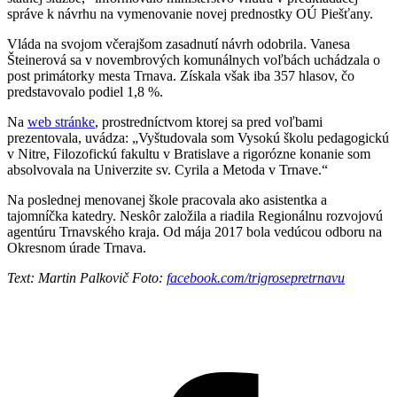
správe k návrhu na vymenovanie novej prednostky OÚ Piešťany.
Vláda na svojom včerajšom zasadnutí návrh odobrila. Vanesa
Šteinerová sa v novembrových komunálnych voľbách uchádzala o
post primátorky mesta Trnava. Získala však iba 357 hlasov, čo
predstavovalo podiel 1,8 %.
Na
web stránke
, prostredníctvom ktorej sa pred voľbami
prezentovala, uvádza: „Vyštudovala som Vysokú školu pedagogickú
v Nitre, Filozofickú fakultu v Bratislave a rigorózne konanie som
absolvovala na Univerzite sv. Cyrila a Metoda v Trnave.“
Na poslednej menovanej škole pracovala ako asistentka a
tajomníčka katedry. Neskôr založila a riadila Regionálnu rozvojovú
agentúru Trnavského kraja. Od mája 2017 bola vedúcou odboru na
Okresnom úrade Trnava.
Text: Martin Palkovič Foto:
facebook.com/trigrosepretrnavu