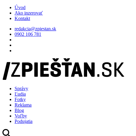
Úvod
Ako inzerovať
Kontakt
redakcia@zpiestan.sk
0902 106 781
Správy
Ľudia
Fotky
Reklama
Blog
Voľby
Podujatia