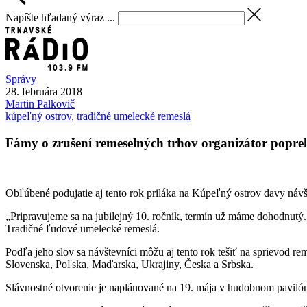
Napíšte hľadaný výraz ...
Správy
28. februára 2018
Martin
Palkovič
kúpeľný ostrov
,
tradičné umelecké remeslá
Fámy o zrušení remeselných trhov organizátor poprel
Obľúbené podujatie aj tento rok priláka na Kúpeľný ostrov davy návš
„Pripravujeme sa na jubilejný 10. ročník, termín už máme dohodnutý.
Tradičné ľudové umelecké remeslá.
Podľa jeho slov sa návštevníci môžu aj tento rok tešiť na sprievod r
Slovenska, Poľska, Maďarska, Ukrajiny, Česka a Srbska.
Slávnostné otvorenie je naplánované na 19. mája v hudobnom paviló