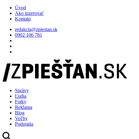
Úvod
Ako inzerovať
Kontakt
redakcia@zpiestan.sk
0902 106 781
Správy
Ľudia
Fotky
Reklama
Blog
Voľby
Podujatia