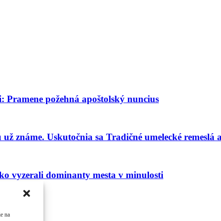
i: Pramene požehná apoštolský nuncius
 už známe. Uskutočnia sa Tradičné umelecké remeslá a
ako vyzerali dominanty mesta v minulosti
ie na