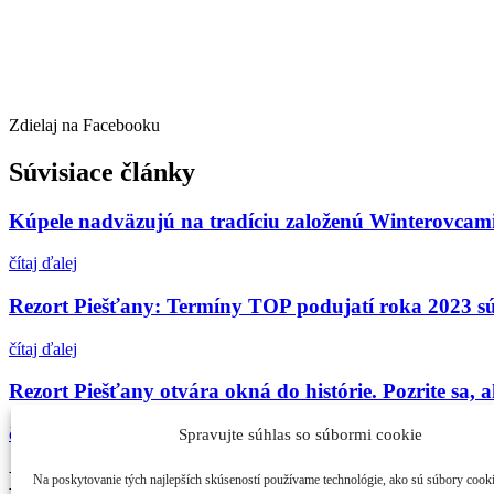
Zdielaj na Facebooku
Súvisiace články
Kúpele nadväzujú na tradíciu založenú Winterovcam
čítaj ďalej
Rezort Piešťany: Termíny TOP podujatí roka 2023 sú
čítaj ďalej
Rezort Piešťany otvára okná do histórie. Pozrite sa, 
čítaj ďalej
Spravujte súhlas so súbormi cookie
Najčítanejšie
Na poskytovanie tých najlepších skúseností používame technológie, ako sú súbory cook