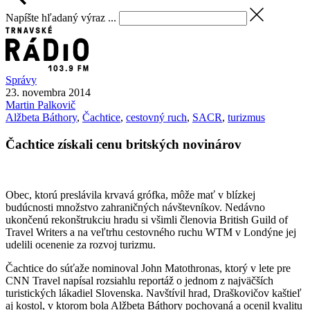
Napíšte hľadaný výraz ...
Správy
23. novembra 2014
Martin
Palkovič
Alžbeta Báthory
,
Čachtice
,
cestovný ruch
,
SACR
,
turizmus
Čachtice získali cenu britských novinárov
Obec, ktorú preslávila krvavá grófka, môže mať v blízkej
budúcnosti množstvo zahraničných návštevníkov. Nedávno
ukončenú rekonštrukciu hradu si všimli členovia British Guild of
Travel Writers a na veľtrhu cestovného ruchu WTM v Londýne jej
udelili ocenenie za rozvoj turizmu.
Čachtice do súťaže nominoval John Matothronas, ktorý v lete pre
CNN Travel napísal rozsiahlu reportáž o jednom z najväčších
turistických lákadiel Slovenska. Navštívil hrad, Draškovičov kaštieľ
aj kostol, v ktorom bola Alžbeta Báthory pochovaná a ocenil kvalitu