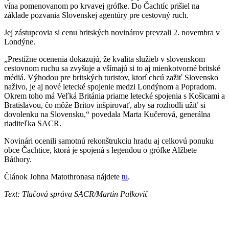
vína pomenovanom po krvavej grófke. Do Čachtíc prišiel na
základe pozvania Slovenskej agentúry pre cestovný ruch.
Jej zástupcovia si cenu britských novinárov prevzali 2. novembra v
Londýne.
„Prestížne ocenenia dokazujú, že kvalita služieb v slovenskom
cestovnom ruchu sa zvyšuje a všímajú si to aj mienkotvorné britské
médiá. Výhodou pre britských turistov, ktorí chcú zažiť Slovensko
naživo, je aj nové letecké spojenie medzi Londýnom a Popradom.
Okrem toho má Veľká Británia priame letecké spojenia s Košicami a
Bratislavou, čo môže Britov inšpirovať, aby sa rozhodli užiť si
dovolenku na Slovensku,“ povedala Marta Kučerová, generálna
riaditeľka SACR.
Novinári ocenili samotnú rekonštrukciu hradu aj celkovú ponuku
obce Čachtice, ktorá je spojená s legendou o grófke Alžbete
Báthory.
Článok Johna Matothronasa nájdete
tu
.
Text: Tlačová správa SACR/Martin Palkovič