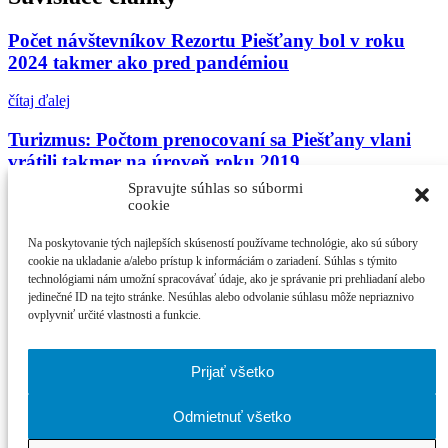
Počet návštevníkov Rezortu Piešťany bol v roku
2024 takmer ako pred pandémiou
čítaj ďalej
Turizmus: Počtom prenocovaní sa Piešťany vlani
vrátili takmer na úroveň roku 2019
Spravujte súhlas so súbormi
čítaj ďalej
cookie
Izraelských turistov má do Trnavského kraja
Na poskytovanie tých najlepších skúseností používame technológie, ako sú súbory
prilákať piešťanské bahno aj skalický trdelník
cookie na ukladanie a/alebo prístup k informáciám o zariadení. Súhlas s týmito
technológiami nám umožní spracovávať údaje, ako je správanie pri prehliadaní alebo
jedinečné ID na tejto stránke. Nesúhlas alebo odvolanie súhlasu môže nepriaznivo
čítaj ďalej
ovplyvniť určité vlastnosti a funkcie.
Najčítanejšie
Prijať všetko
21. ročník MFF Cinematik otvorí svetová premi...
Cinematik uvedie špičkové dánske filmy a priv...
Odmietnuť všetko
zPiešťan.sk