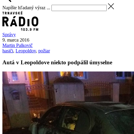
Napíšte hľadaný výraz ...
Správy
9. marca 2016
Martin
Palkovič
hasiči
,
Leopoldov
,
požiar
Autá v Leopoldove niekto podpálil úmyselne