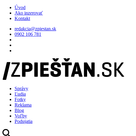
Úvod
Ako inzerovať
Kontakt
redakcia@zpiestan.sk
0902 106 781
Správy
Ľudia
Fotky
Reklama
Blog
Voľby
Podujatia