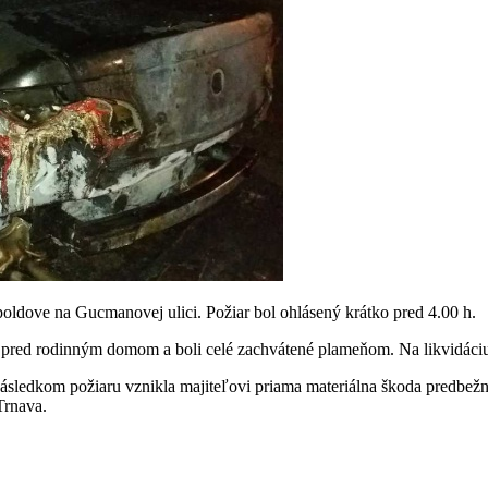
poldove na Gucmanovej ulici. Požiar bol ohlásený krátko pred 4.00 h.
i pred rodinným domom a boli celé zachvátené plameňom. Na likvidáciu
ledkom požiaru vznikla majiteľovi priama materiálna škoda predbežne 
Trnava.