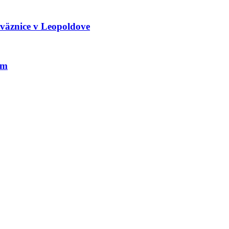
 väznice v Leopoldove
om