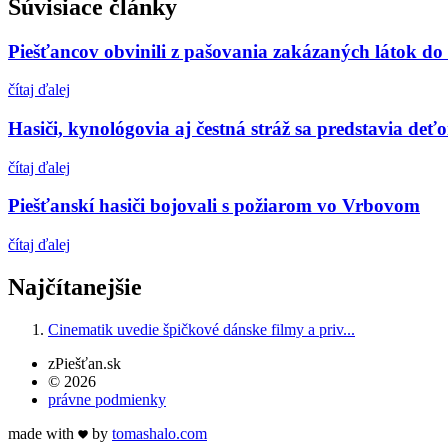
Súvisiace články
Piešťancov obvinili z pašovania zakázaných látok do
čítaj ďalej
Hasiči, kynológovia aj čestná stráž sa predstavia deť
čítaj ďalej
Piešťanskí hasiči bojovali s požiarom vo Vrbovom
čítaj ďalej
Najčítanejšie
Cinematik uvedie špičkové dánske filmy a priv...
zPiešťan.sk
© 2026
právne podmienky
made with
by
tomas
halo
.com