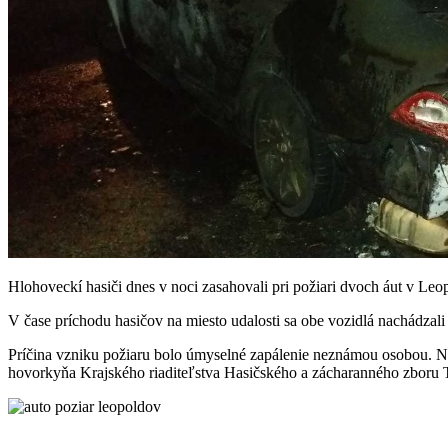
Hlohoveckí hasiči dnes v noci zasahovali pri požiari dvoch áut v Leo
V čase príchodu hasičov na miesto udalosti sa obe vozidlá nachádzal
Príčina vzniku požiaru bolo úmyselné zapálenie neznámou osobou. Nás
hovorkyňa Krajského riaditeľstva Hasičského a zácharanného zboru 