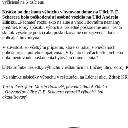
vyčíslená na 5-tisíc eur.
Krátko po dnešnom výbuchu v bytovom dome na Ulici. F. E.
Scherera bolo poškodené aj osobné vozidlo na Ulici Andreja
Hlinku.
„Páchateľ rozbil sklo na aute a vhodil dovnútra neznámy
predmet, ktorý spôsobil výbuch a následné poškodenie auta. Tento
skutok vyšetruje polícia ako poškodzovanie cudzej veci,“ dodala
policajná hovorkyňa.
V súvislosti so všetkými prípadmi, ktoré sa udiali v Piešťanoch,
polícia prijala potrebné opatrenia. „V týchto chvíľach ešte prebieha
dokumentovanie poškodenia bytového domu a auta.“
Na snímke následky výbuchu v reštaurácii na Lúčnej ulici. Zdroj: K
Text a ilustr. foto: Martin Palkovič, pôvodný titulok článku
„Obyvateľov Ulice F. E. Scherera vystrašil výbuch“ bol
aktualizovaný