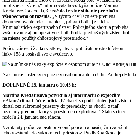
približne 5-tisíc eur,“ informovala hovorkyňa polície Martina
Kredatusová a dodala, že
začalo trestné stíhanie pre zločin
všeobecného ohrozenia
. „V týchto chvíľach ešte prebieha
dokumentovanie miesta udalosti, pribratí boli aj znalci z
Kriminalisticko-expertízneho ústavu Policajného zboru a prebieha
vyšetrovanie aj po operatívnej línii. Podľa predbežných zistení bol
na mieste použitý ohňostrojový prostriedok.“
Polícia zároveň žiada svedkov, aby sa prihlásili prostredníctvom
linky 158 a poskytli svoje svedectvo.
Na snímke následky explózie v osobnom aute na Ulici Andreja Hlin
DOPLNENÉ 25. januára o 10.45 h:
Martina Kredatusová potvrdila aj informáciu o explózii v
reštaurácii na Lúčnej ulici.
„Páchateľ sa podľa doterajších zistení
dostal cez súkromné priestory do prevádzky, tu vhodil zatiaľ
neznámy predmet, ktorý v priestoroch explodoval.“ Stalo sa to v
nedeľu 24. januára nad ránom.
Vzniknutý požiar zahasili privolaní policajti a hasiči, čim zabránili
jeho rozšíreniu do súkromných priestorov. Predbežná škoda je