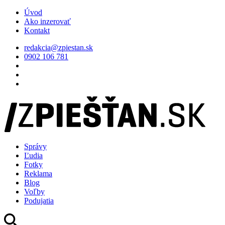
Úvod
Ako inzerovať
Kontakt
redakcia@zpiestan.sk
0902 106 781
Správy
Ľudia
Fotky
Reklama
Blog
Voľby
Podujatia