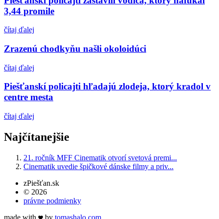
Piešťanskí policajti zastavili vodiča, ktorý nafúkal
3,44 promile
čítaj ďalej
Zrazenú chodkyňu našli okoloidúci
čítaj ďalej
Piešťanskí policajti hľadajú zlodeja, ktorý kradol v
centre mesta
čítaj ďalej
Najčítanejšie
21. ročník MFF Cinematik otvorí svetová premi...
Cinematik uvedie špičkové dánske filmy a priv...
zPiešťan.sk
© 2026
právne podmienky
made with
by
tomas
halo
.com