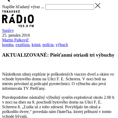
Napíšte hľadaný výraz ...
Správy
25. januára 2016
Martin
Palkovič
bomba
,
explózia
,
krimi
,
polícia
,
výbuch
AKTUALIZOVANÉ: Piešťanmi otriasli tri výbuchy
Následkom silnej explózie je poškodených viacero dverí a okien vo
vchode bytového domu na Ulici F. E. Scherera. V noci boli na
miesto privolaní aj policajní pyrotechnici. O výbuchu ako prvá
informovala TV Piešťany.
Pravdepodobne nástražný výbušný systém explodoval okolo 2.00 h
v noci na dnes na 8. poschodí bytového domu na Ulici F. E.
Scherera 8. „Ľudia sú z toho zdesení. Povybíjalo im okná a
poškodilo dvere,“ povedala nám čitateľka, ktorej príbuzní v tomto
vchode bývajú.