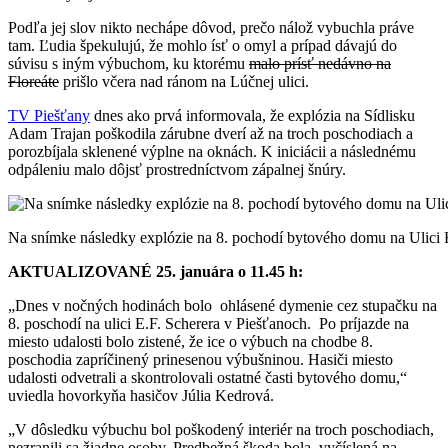
Podľa jej slov nikto nechápe dôvod, prečo nálož vybuchla práve
tam. Ľudia špekulujú, že mohlo ísť o omyl a prípad dávajú do
súvisu s iným výbuchom, ku ktorému
malo prísť nedávno na
Floreáte
prišlo včera nad ránom na Lúčnej ulici.
TV Piešťany
dnes ako prvá informovala, že explózia na Sídlisku
Adam Trajan poškodila zárubne dverí až na troch poschodiach a
porozbíjala sklenené výplne na oknách. K iniciácii a následnému
odpáleniu malo dôjsť prostredníctvom zápalnej šnúry.
Na snímke následky explózie na 8. pochodí bytového domu na Ulici 
AKTUALIZOVANÉ 25. januára o 11.45 h:
„Dnes v nočných hodinách bolo ohlásené dymenie cez stupačku na
8. poschodí na ulici E.F. Scherera v Piešťanoch. Po príjazde na
miesto udalosti bolo zistené, že ice o výbuch na chodbe 8.
poschodia zapríčinený prinesenou výbušninou. Hasiči miesto
udalosti odvetrali a skontrolovali ostatné časti bytového domu,“
uviedla hovorkyňa hasičov Júlia Kedrová.
„V dôsledku výbuchu bol poškodený interiér na troch poschodiach,
nezranili sa žiadne osoby. Predbežná škoda bola vyčíslená na