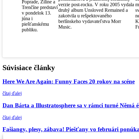
Poprade, Žiline a
verzie post-rocku. V roku 2005 vydala
m
Trenčíne predstaví
druhý album Unsloved Remained a
s
v pondelok 13.
zakotvila u rešpektovaného
n
júna i
berlínskeho vydavateľstva Morr
K
piešťanskému
Music.
F
publiku.
Súvisiace články
Here We Are Again: Funny Faces 20 rokov na scéne
čítaj ďalej
Dan Bárta a Illustratosphere sa v rámci turné Němá é
čítaj ďalej
Fašiangy, plesy, zábava! Piešťany vo februári ponúka