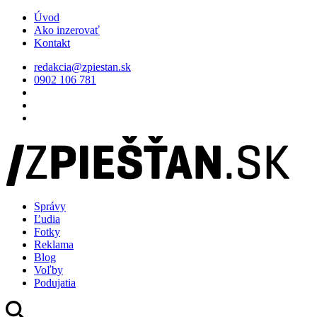
Úvod
Ako inzerovať
Kontakt
redakcia@zpiestan.sk
0902 106 781
Správy
Ľudia
Fotky
Reklama
Blog
Voľby
Podujatia