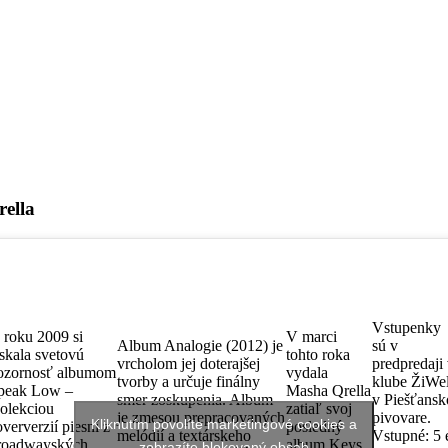
rella
Vstupenky
 roku 2009 si
V marci
Album Analogie (2012) je
sú v
ískala svetovú
tohto roka
vrcholom jej doterajšej
predpredaji
ozornosť albumom
vydala
tvorby a určuje finálny
klube ŽiWel
peak Low –
Masha Qrella
smer zoskupenia. Album
v Piešťans
olekciou
zatiaľ svoj
je zmesou prepracovaných
pivovare.
Kliknutím povolíte marketingové cookies a
oververzií piesní z
posledný
melódií a textárskeho
Vstupné: 5 
roadwayských
album Keys,
zobrazíte blokovaný obsah