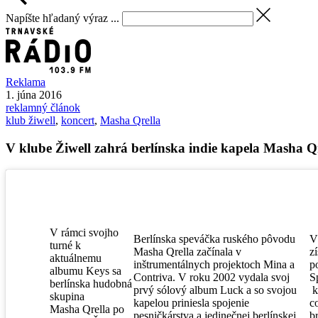
Napíšte hľadaný výraz ...
Reklama
1. júna 2016
reklamný článok
klub žiwell
,
koncert
,
Masha Qrella
V klube Žiwell zahrá berlínska indie kapela Masha Q
V rámci svojho
Berlínska speváčka ruského pôvodu
V
turné k
Masha Qrella začínala v
z
aktuálnemu
inštrumentálnych projektoch Mina a
p
albumu Keys sa
Contriva. V roku 2002 vydala svoj
S
berlínska hudobná
prvý sólový album Luck a so svojou
k
skupina
kapelou priniesla spojenie
c
Masha Qrella po
pesničkárstva a jedinečnej berlínskej
b