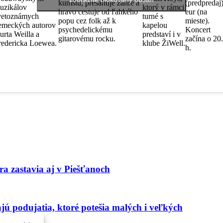
kumštu, presahuje žánre a
(predpredaj)
uzikálov
ktorý v rámci
hravo cestuje od ľahkého
eur (na
vetoznámych
turné s
popu cez folk až k
mieste).
emeckých autorov
kapelou
psychedelickému
Koncert
urta Weilla a
predstaví i v
gitarovému rocku.
začína o 20
redericka Loewea.
klube ŽiWell.
h.
ra zastavia aj v Piešťanoch
jú podujatia, ktoré potešia malých i veľkých