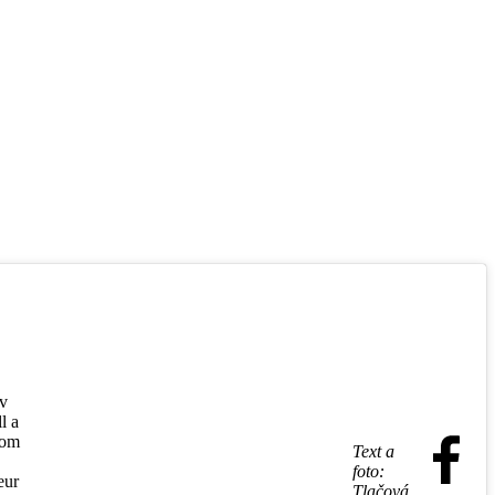
 v
l a
kom
Text a
foto:
eur
Tlačová