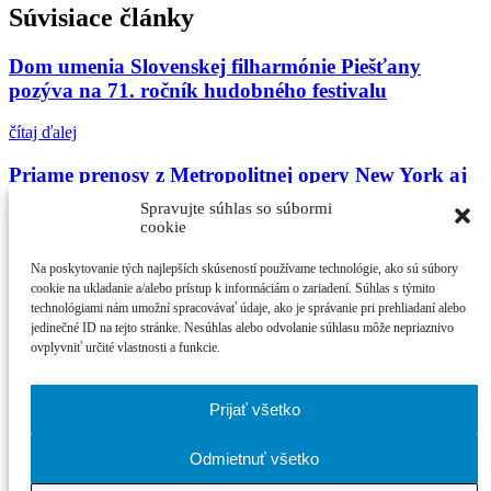
Súvisiace články
Dom umenia Slovenskej filharmónie Piešťany
pozýva na 71. ročník hudobného festivalu
čítaj ďalej
Priame prenosy z Metropolitnej opery New York aj
túto sezónu v Dome umenia Piešťany
Spravujte súhlas so súbormi
cookie
čítaj ďalej
Na poskytovanie tých najlepších skúseností používame technológie, ako sú súbory
SĽUK v Dome umenia predstavil hlboký a pôsobivý
cookie na ukladanie a/alebo prístup k informáciám o zariadení. Súhlas s týmito
príbeh Pašií
technológiami nám umožní spracovávať údaje, ako je správanie pri prehliadaní alebo
jedinečné ID na tejto stránke. Nesúhlas alebo odvolanie súhlasu môže nepriaznivo
ovplyvniť určité vlastnosti a funkcie.
čítaj ďalej
Najčítanejšie
Prijať všetko
Cinematik uvedie špičkové dánske filmy a priv...
Odmietnuť všetko
zPiešťan.sk