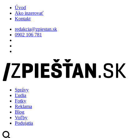
Úvod
Ako inzerovať
Kontakt
redakcia@zpiestan.sk
0902 106 781
Správy
Ľudia
Fotky
Reklama
Blog
Voľby
Podujatia