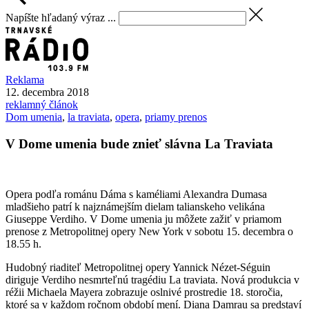
Napíšte hľadaný výraz ...
Reklama
12. decembra 2018
reklamný článok
Dom umenia
,
la traviata
,
opera
,
priamy prenos
V Dome umenia bude znieť slávna La Traviata
Opera podľa románu Dáma s kaméliami Alexandra Dumasa
mladšieho patrí k najznámejším dielam talianskeho velikána
Giuseppe Verdiho. V Dome umenia ju môžete zažiť v priamom
prenose z Metropolitnej opery New York v sobotu 15. decembra o
18.55 h.
Hudobný riaditeľ Metropolitnej opery Yannick Nézet-Séguin
diriguje Verdiho nesmrteľnú tragédiu La traviata. Nová produkcia v
réžii Michaela Mayera zobrazuje oslnivé prostredie 18. storočia,
ktoré sa v každom ročnom období mení. Diana Damrau sa predstaví