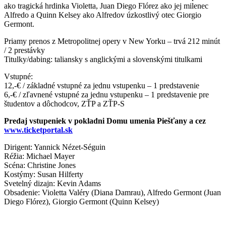
ako tragická hrdinka Violetta, Juan Diego Flórez ako jej milenec
Alfredo a Quinn Kelsey ako Alfredov úzkostlivý otec Giorgio
Germont.
Priamy prenos z Metropolitnej opery v New Yorku – trvá 212 minút
/ 2 prestávky
Titulky/dabing: taliansky s anglickými a slovenskými titulkami
Vstupné:
12,-€ / základné vstupné za jednu vstupenku – 1 predstavenie
6,-€ / zľavnené vstupné za jednu vstupenku – 1 predstavenie pre
študentov a dôchodcov, ZŤP a ZŤP-S
Predaj vstupeniek v pokladni Domu umenia Piešťany a cez
www.ticketportal.sk
Dirigent: Yannick Nézet-Séguin
Réžia: Michael Mayer
Scéna: Christine Jones
Kostýmy: Susan Hilferty
Svetelný dizajn: Kevin Adams
Obsadenie: Violetta Valéry (Diana Damrau), Alfredo Germont (Juan
Diego Flórez), Giorgio Germont (Quinn Kelsey)